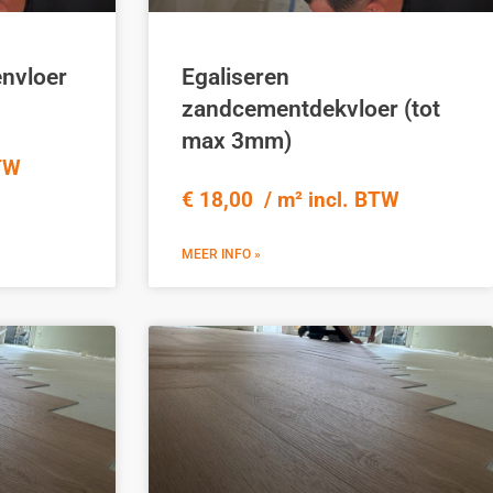
envloer
Egaliseren
zandcementdekvloer (tot
max 3mm)
BTW
€ 18,00 / m² incl. BTW
MEER INFO »