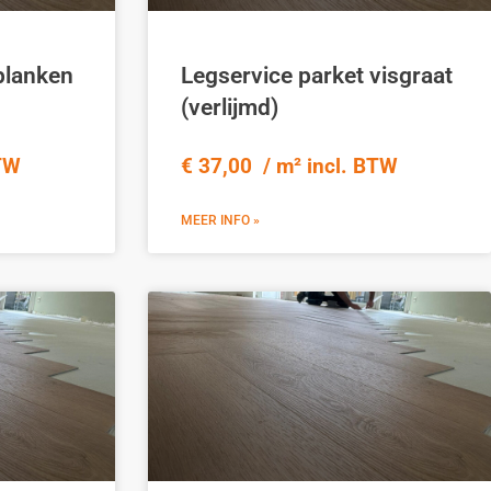
planken
Legservice parket visgraat
(verlijmd)
BTW
€ 37,00 / m² incl. BTW
MEER INFO »