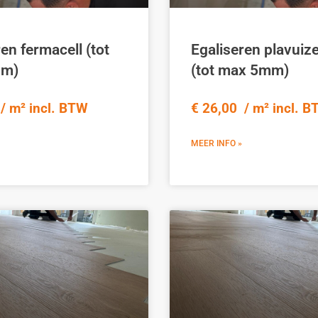
en fermacell (tot
Egaliseren plavuiz
mm)
(tot max 5mm)
/ m² incl. BTW
€ 26,00 / m² incl. 
MEER INFO »