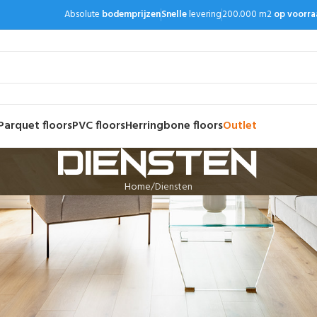
Absolute
bodemprijzen
Snelle
levering
200.000 m2
op voorra
Parquet floors
PVC floors
Herringbone floors
Outlet
Diensten
Home
Diensten