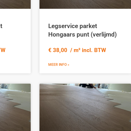
t
Legservice parket
Hongaars punt (verlijmd)
BTW
€ 38,00 / m² incl. BTW
MEER INFO »