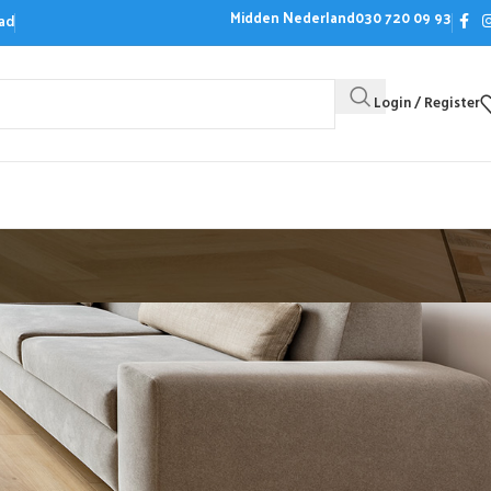
Midden Nederland
030 720 09 93
ad
Login / Register
Bezoek de showroom
Offerte aanvrag