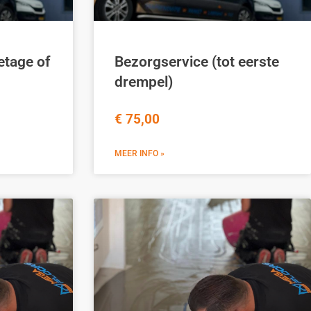
etage of
Bezorgservice (tot eerste
drempel)
€ 75,00
MEER INFO »