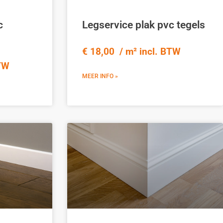
c
Legservice plak pvc tegels
€ 18,00 / m² incl. BTW
BTW
MEER INFO »