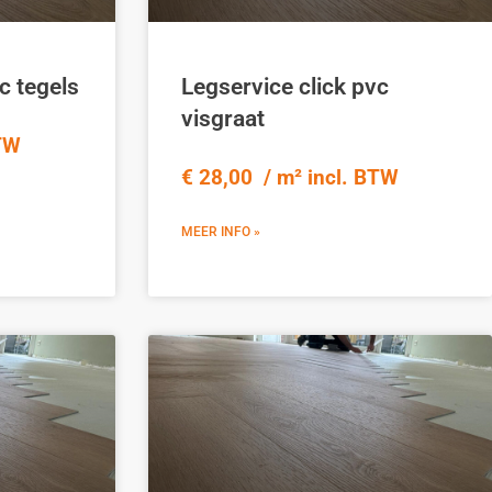
c tegels
Legservice click pvc
visgraat
BTW
€ 28,00 / m² incl. BTW
MEER INFO »