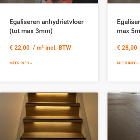
Egaliseren anhydrietvloer
Egaliser
(tot max 3mm)
max 5
€ 22,00 / m² incl. BTW
€ 28,00 
MEER INFO »
MEER INFO »