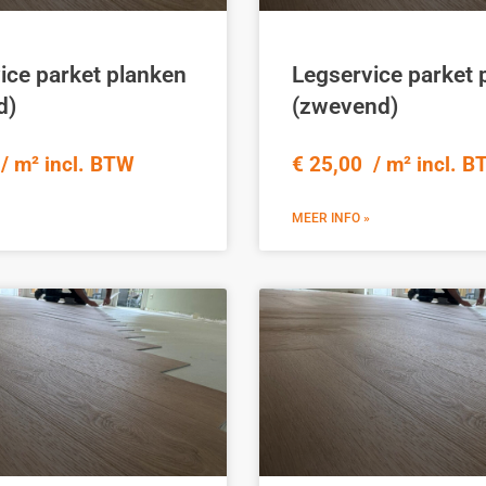
ice parket planken
Legservice parket 
d)
(zwevend)
/ m² incl. BTW
€ 25,00 / m² incl. 
MEER INFO »