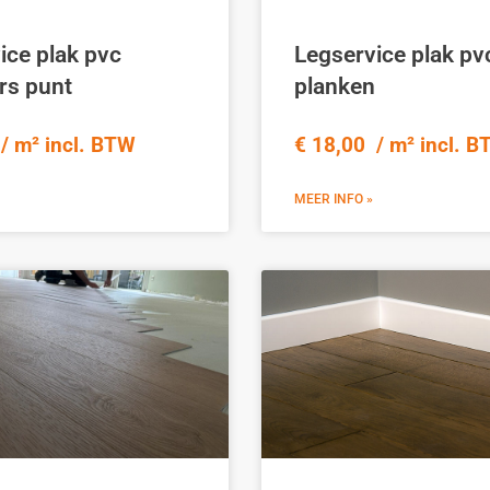
ice plak pvc
Legservice plak pv
rs punt
planken
/ m² incl. BTW
€ 18,00 / m² incl. 
MEER INFO »