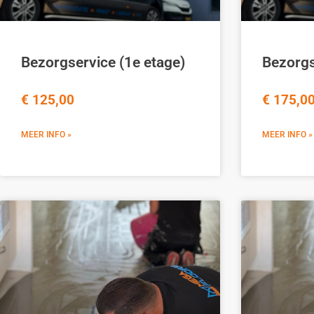
Bezorgservice (1e etage)
Bezorgs
€ 125,00
€ 175,0
MEER INFO »
MEER INFO »