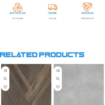
200.000 m2
Snelle
Absolute
op voorraad
levering
bodemprijzen
Related products