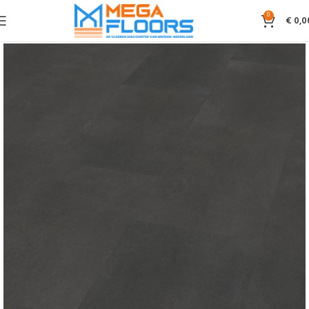
0
€
0,0