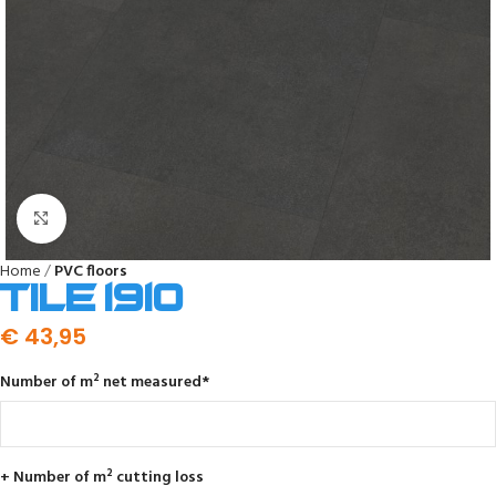
Click to enlarge
Home
PVC floors
Tile 1910
€
43,95
Number of m² net measured
*
+ Number of m² cutting loss