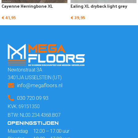
Cayenne Herringbone XL
Ealing XL dryback light grey
€
41,95
€
39,95
Newtonstraat 3A
3401JA IJSSELSTEIN (UT)
info@megafloors.nl
030 720 09 93
KVK: 69151350
BTW: NL00.234.4368.B07
OPENINGSTIJDEN
Maandag 12.00 – 17.00 uur