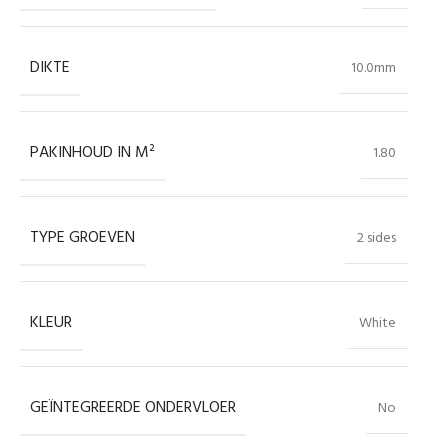
DIKTE
10.0mm
PAKINHOUD IN M²
1.80
TYPE GROEVEN
2 sides
KLEUR
White
GEÏNTEGREERDE ONDERVLOER
No