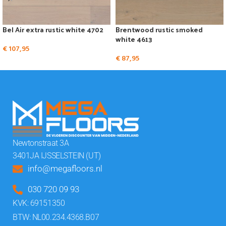
Bel Air extra rustic white 4702
Brentwood rustic smoked
white 4613
€
107,95
€
87,95
Newtonstraat 3A
3401JA IJSSELSTEIN (UT)
info@megafloors.nl
030 720 09 93
KVK: 69151350
BTW: NL00.234.4368.B07