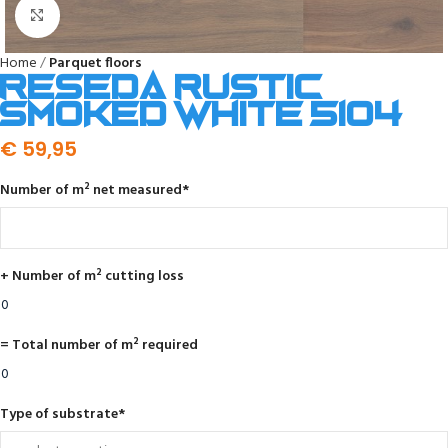
Click to enlarge
Home
Parquet floors
Reseda rustic
smoked white 5104
€
59,95
Number of m² net measured
*
+ Number of m² cutting loss
= Total number of m² required
Type of substrate
*