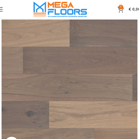
0
€
0,0