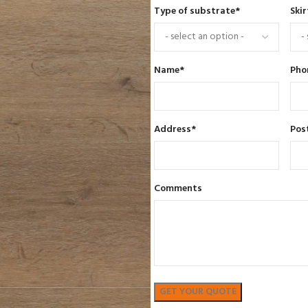
Type of substrate
*
Skir
Name
*
Pho
Address
*
Pos
Comments