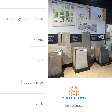
23 – Heavy residential use
7.0mm
1.37
4-sided (micro)
200.000 m2
Click
op voorraad