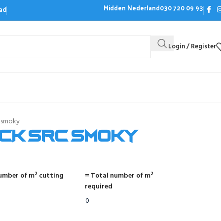
Midden Nederland
030 720 09 93
ad
Login / Register
Bezoek de showroom
Offerte aanvrag
C smoky
ick SRC smoky
umber of m² cutting
= Total number of m²
required