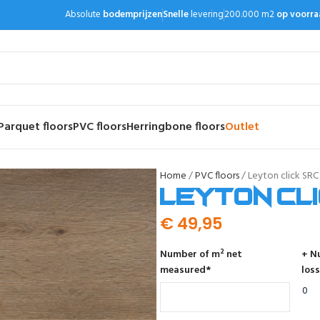
Absolute
bodemprijzen
Snelle
levering
200.000 m2
op voorra
Parquet floors
PVC floors
Herringbone floors
Outlet
Home
PVC floors
Leyton click SR
Leyton cl
€
49,95
Number of m² net
+ N
measured
*
loss