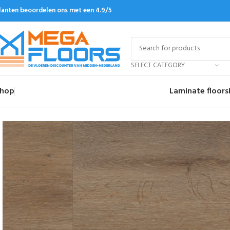
lanten beoordelen ons met een 4.9/5
SELECT CATEGORY
hop
Laminate floors