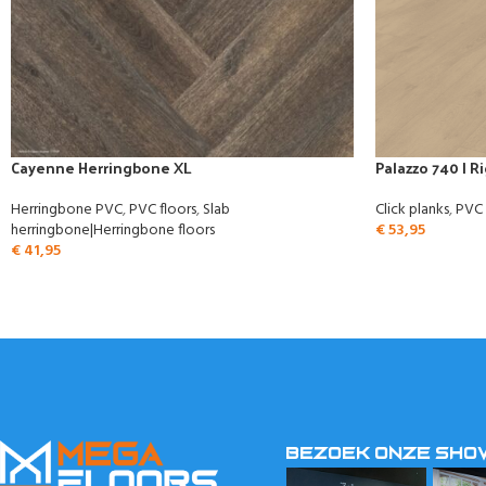
Cayenne Herringbone XL
Palazzo 740 | Ri
Herringbone PVC
,
PVC floors
,
Slab
Click planks
,
PVC 
herringbone|Herringbone floors
€
53,95
€
41,95
BEZOEK ONZE SH