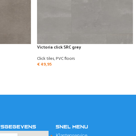
Victoria click SRC grey
Click tiles
,
PVC floors
€
49,95
FSGEGEVENS
SNEL MENU
Klantenservice