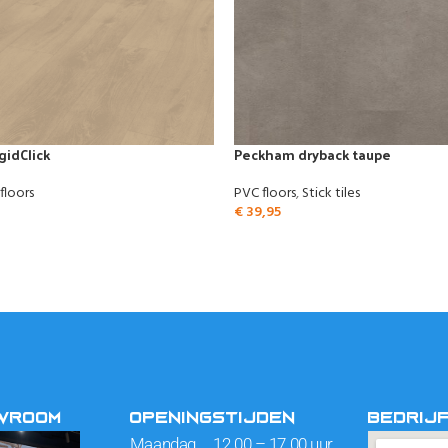
gidClick
Peckham dryback taupe
floors
PVC floors
,
Stick tiles
€
39,95
OWROOM
OPENINGSTIJDEN
BEDRIJ
Maandag 12.00 – 17.00 uur