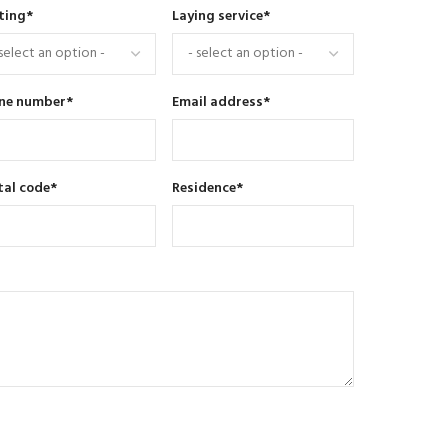
ting
*
Laying service
*
ne number
*
Email address
*
tal code
*
Residence
*