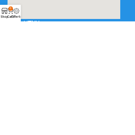
0
Shop
Cart
Offerte
SNEL MENU
Klantenservice
Over ons
Diensten
Contact
VOLG ONZE SOCIALS
© 2025 MegaFloors.nl | Realisatie en onderhoud
2BeFresh
|
Sitemap
Algemene voorwaarden
|
Privacybeleid