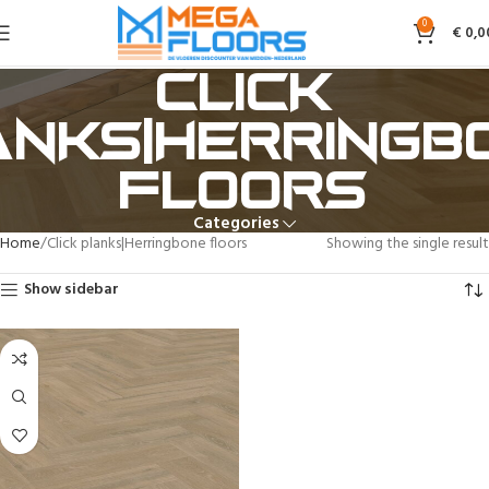
0
€
0,0
Click
anks|Herringb
floors
Categories
Home
Click planks|Herringbone floors
Showing the single result
Show sidebar