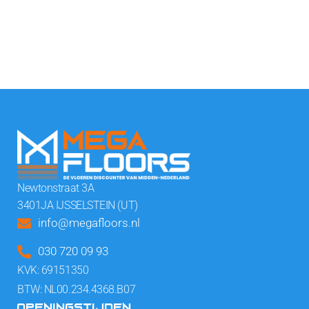
Newtonstraat 3A
3401JA IJSSELSTEIN (UT)
info@megafloors.nl
030 720 09 93
KVK: 69151350
BTW: NL00.234.4368.B07
OPENINGSTIJDEN