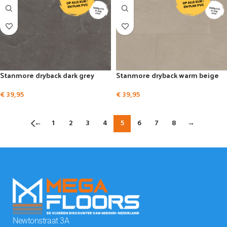
Stanmore dryback dark grey
Stanmore dryback warm beige
€
39,95
€
39,95
←
1
2
3
4
5
6
7
8
→
Newtonstraat 3A