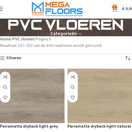
0
€
0,0
PVC vloeren
Categorieën
Home
PVC vloeren
Pagina 5
Resultaat 241–300 van de 449 resultaten wordt getoond
Filteren
Parramatta dryback light grey
Parramatta dryback light natural