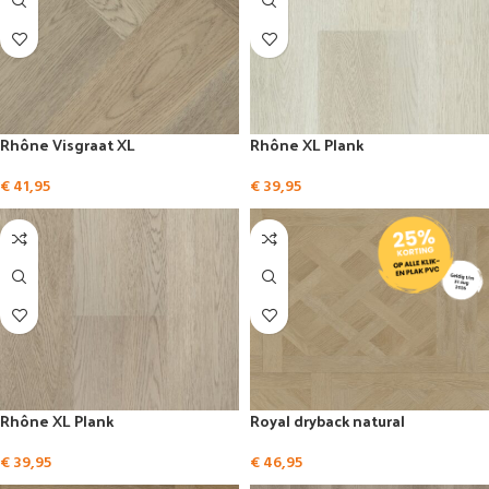
Rhône Visgraat XL
Rhône XL Plank
€
41,95
€
39,95
Rhône XL Plank
Royal dryback natural
€
39,95
€
46,95