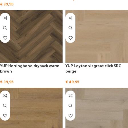
€
39,95
YUP Herringbone dryback warm
YUP Leyton visgraat click SRC
brown
beige
€
39,95
€
49,95