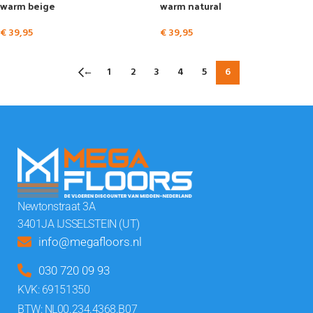
warm beige
warm natural
€
39,95
€
39,95
←
1
2
3
4
5
6
Newtonstraat 3A
3401JA IJSSELSTEIN (UT)
info@megafloors.nl
030 720 09 93
KVK: 69151350
BTW: NL00.234.4368.B07