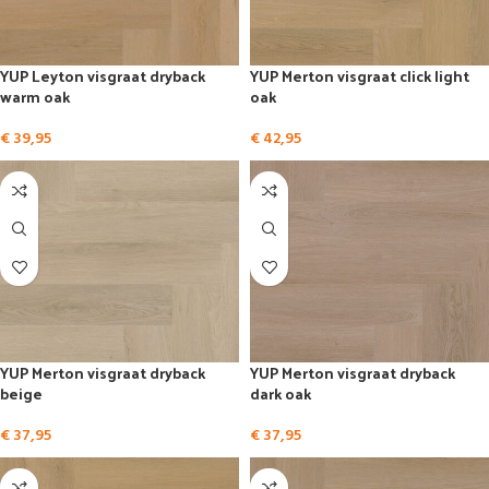
YUP Leyton visgraat dryback
YUP Merton visgraat click light
warm oak
oak
€
39,95
€
42,95
YUP Merton visgraat dryback
YUP Merton visgraat dryback
beige
dark oak
€
37,95
€
37,95