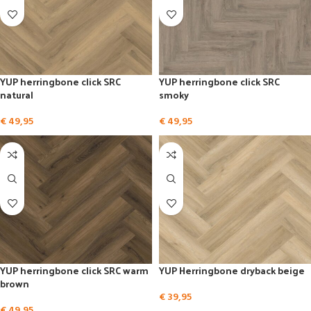
YUP herringbone click SRC
YUP herringbone click SRC
natural
smoky
€
49,95
€
49,95
YUP herringbone click SRC warm
YUP Herringbone dryback beige
brown
€
39,95
€
49,95