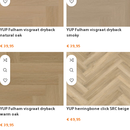
YUP Fulham visgraat dryback
YUP Fulham visgraat dryback
natural oak
smoky
€
39,95
€
39,95
YUP Fulham visgraat dryback
YUP herringbone click SRC beige
warm oak
€
49,95
€
39,95