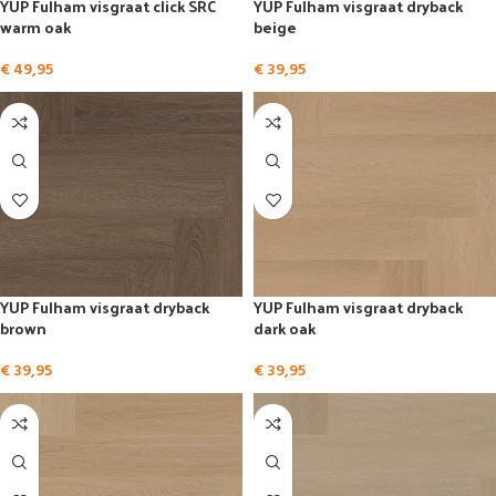
YUP Fulham visgraat click SRC
YUP Fulham visgraat dryback
warm oak
beige
€
49,95
€
39,95
YUP Fulham visgraat dryback
YUP Fulham visgraat dryback
brown
dark oak
€
39,95
€
39,95