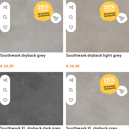
Southwark dryback grey
Southwark dryback light grey
€
36,95
€
36,95
Southwark XL dryback dark grey
Southwark XL dryback grey