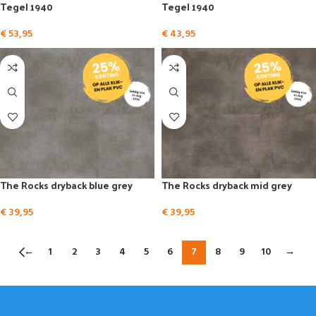
Tegel 1940
Tegel 1940
€
53,95
€
43,95
The Rocks dryback blue grey
The Rocks dryback mid grey
€
39,95
€
39,95
←
1
2
3
4
5
6
7
8
9
10
→