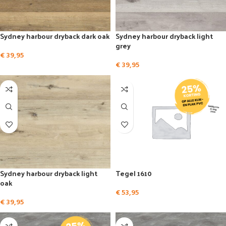
Sydney harbour dryback dark oak
Sydney harbour dryback light
grey
€
39,95
€
39,95
Sydney harbour dryback light
Tegel 1610
oak
€
53,95
€
39,95