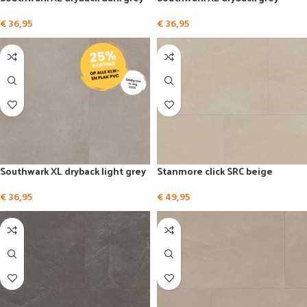
€
36,95
€
36,95
Southwark XL dryback light grey
Stanmore click SRC beige
€
36,95
€
49,95