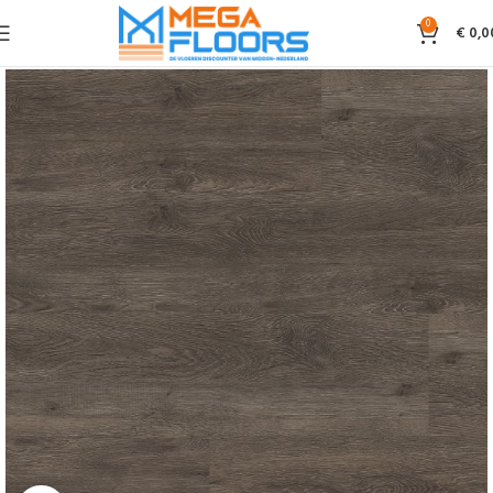
0
€
0,0