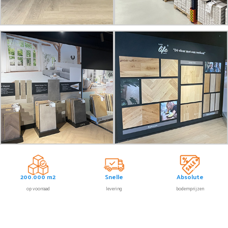
200.000 m2
Snelle
Absolute
op voorraad
levering
bodemprijzen