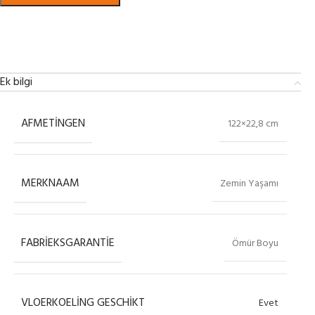
Bekijk in showroom
Ek bilgi
AFMETINGEN
122×22,8 cm
MERKNAAM
Zemin Yaşamı
FABRIEKSGARANTIE
Ömür Boyu
VLOERKOELING GESCHIKT
Evet