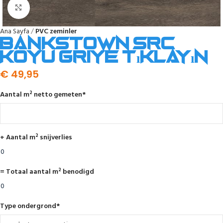
Click to enlarge
Ana Sayfa
PVC zeminler
Bankstown SRC
koyu griye tıklayın
€
49,95
Aantal m² netto gemeten
*
+ Aantal m² snijverlies
= Totaal aantal m² benodigd
Type ondergrond
*