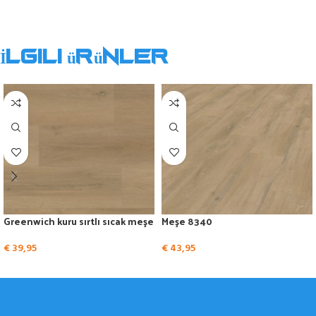
İlgili ürünler
Greenwich kuru sırtlı sıcak meşe
Meşe 8340
€
39,95
€
43,95