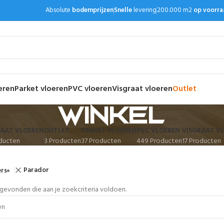
Absolute
bodemprijzen
Snelle
levering
200.000 m2
op voorra
eren
Parket vloeren
PVC vloeren
Visgraat vloeren
Outlet
Winkel
AAT VLOEREN
OUTLET
PARKET VLOEREN
PVC VLOEREN
VISGRAAT V
ducten
3 Producten
37 Producten
449 Producten
17 Producten
Parador
ers
evonden die aan je zoekcriteria voldoen.