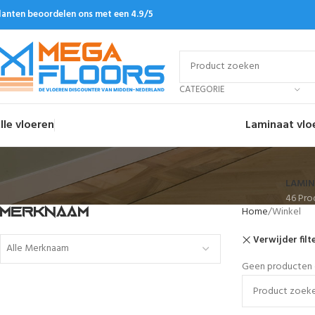
lanten beoordelen ons met een 4.9/5
CATEGORIE
lle vloeren
Laminaat vlo
LAMIN
46 Pro
Home
Winkel
MERKNAAM
Verwijder filt
Alle Merknaam
Geen producten g