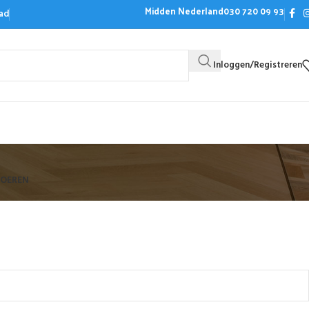
Midden Nederland
030 720 09 93
ad
Inloggen/Registreren
Bezoek de showroom
Offerte aanvrag
LOEREN