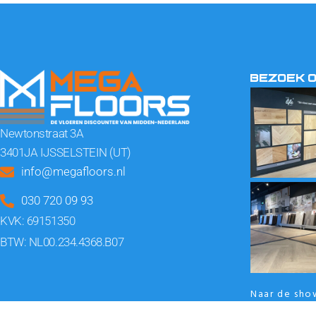
BEZOEK 
Newtonstraat 3A
3401JA IJSSELSTEIN (UT)
info@megafloors.nl
030 720 09 93
KVK: 69151350
BTW: NL00.234.4368.B07
Naar de sh