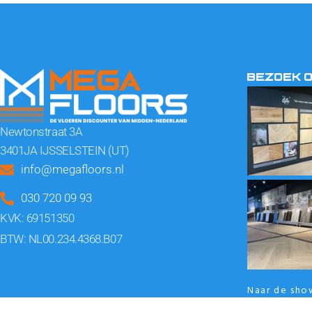
BEZOEK 
Newtonstraat 3A
3401JA IJSSELSTEIN (UT)
info@megafloors.nl
030 720 09 93
KVK: 69151350
BTW: NL00.234.4368.B07
Naar de sh