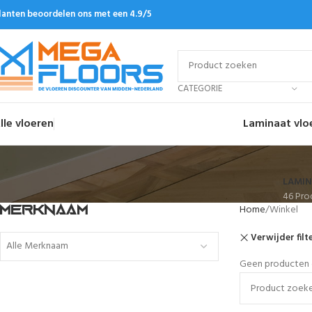
lanten beoordelen ons met een 4.9/5
CATEGORIE
lle vloeren
Laminaat vlo
LAMIN
46 Pro
Home
Winkel
MERKNAAM
Verwijder filt
Alle Merknaam
Geen producten g