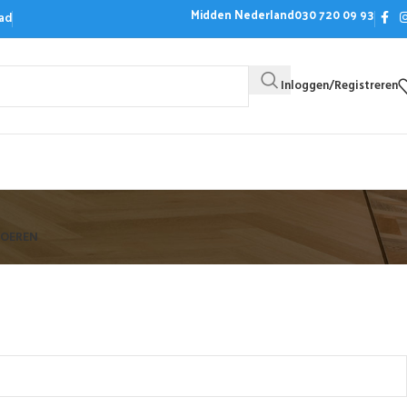
Midden Nederland
030 720 09 93
ad
Inloggen/Registreren
Bezoek de showroom
Offerte aanvrag
LOEREN