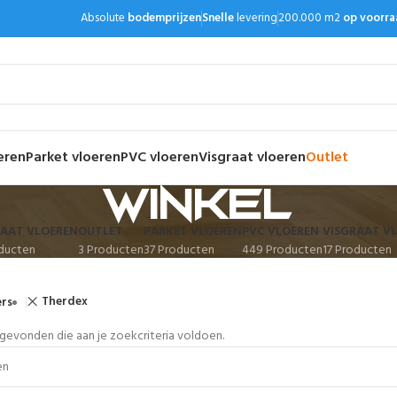
Absolute
bodemprijzen
Snelle
levering
200.000 m2
op voorra
eren
Parket vloeren
PVC vloeren
Visgraat vloeren
Outlet
Winkel
AAT VLOEREN
OUTLET
PARKET VLOEREN
PVC VLOEREN
VISGRAAT V
ducten
3 Producten
37 Producten
449 Producten
17 Producten
Therdex
ers
evonden die aan je zoekcriteria voldoen.