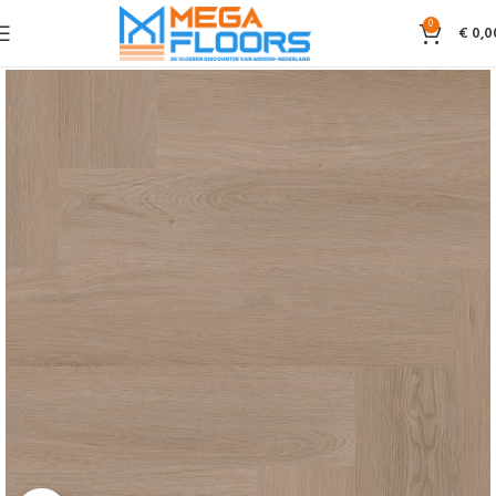
0
€
0,0