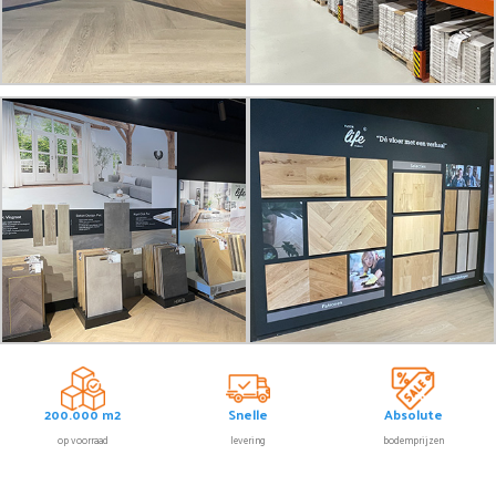
200.000 m2
Snelle
Absolute
op voorraad
levering
bodemprijzen