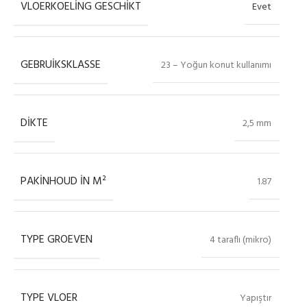
VLOERKOELING GESCHIKT
Evet
GEBRUIKSKLASSE
23 – Yoğun konut kullanımı
DIKTE
2,5 mm
PAKINHOUD IN M²
1.87
TYPE GROEVEN
4 taraflı (mikro)
TYPE VLOER
Yapıştır