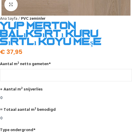
Click to enlarge
Ana Sayfa
PVC zeminler
YUP Merton
balıksırtı kuru
sırtlı koyu meşe
€
37,95
Aantal m² netto gemeten
*
+ Aantal m² snijverlies
= Totaal aantal m² benodigd
Type ondergrond
*