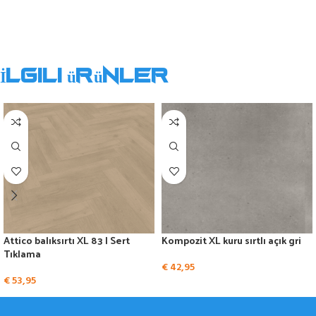
İlgili ürünler
Attico balıksırtı XL 83 | Sert
Kompozit XL kuru sırtlı açık gri
Tıklama
€
42,95
€
53,95