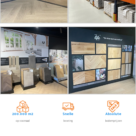
200.000 m2
Snelle
Absolute
op voorraad
levering
bodemprijzen