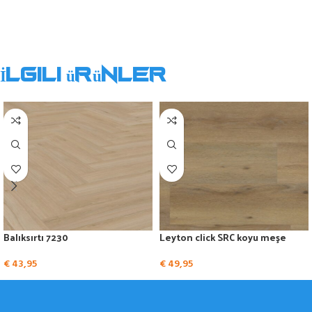
İlgili ürünler
Balıksırtı 7230
Leyton click SRC koyu meşe
€
43,95
€
49,95