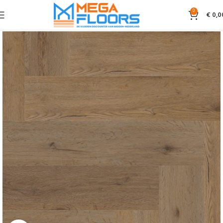
0
€
0,0