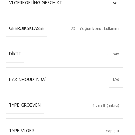
VLOERKOELING GESCHIKT
Evet
GEBRUIKSKLASSE
23 – Yoğun konut kullanımı
DIKTE
2,5 mm
PAKINHOUD IN M²
1.90
TYPE GROEVEN
4 taraflı (mikro)
TYPE VLOER
Yapıştır