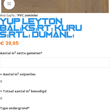
Click to enlarge
Ana Sayfa
PVC zeminler
YUP Leyton
balıksırtı kuru
sırtlı dumanlı
€
39,95
Aantal m² netto gemeten
*
+ Aantal m² snijverlies
= Totaal aantal m² benodigd
Type ondergrond
*