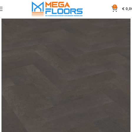
0
€
0,0