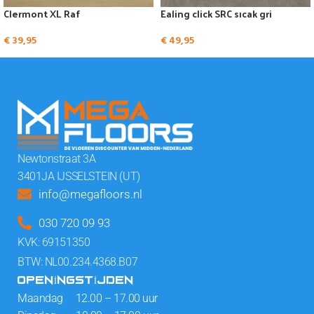
Clermont XL Raf
Ealing click SRC sıcak gri
€
39,95
€
49,95
Newtonstraat 3A
3401JA IJSSELSTEIN (UT)
info@megafloors.nl
030 720 09 93
KVK: 69151350
BTW: NL00.234.4368.B07
OPENINGSTIJDEN
Maandag 12.00 – 17.00 uur