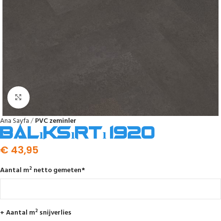
Click to enlarge
Ana Sayfa
PVC zeminler
Balıksırtı 1920
€
43,95
Aantal m² netto gemeten
*
+ Aantal m² snijverlies