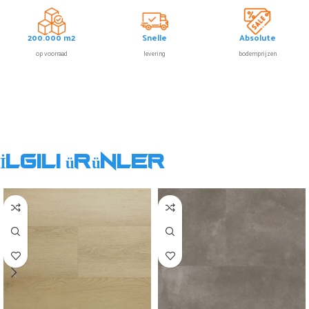
200.000 m2
Snelle
Absolute
op voorraad
levering
bodemprijzen
İlgili ürünler