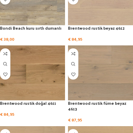
Bondi Beach kuru sırtlı dumanlı
Brentwood rustik beyaz 4612
€
38,00
€
84,95
Brentwood rustik doğal 4611
Brentwood rustik füme beyaz
4613
€
84,95
€
87,95