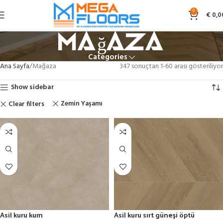
0
€
0,0
Mağaza
Categories
Ana Sayfa
Mağaza
347 sonuçtan 1-60 arası gösteriliyor
Show sidebar
Zemin Yaşamı
Clear filters
Asil kuru kum
Asil kuru sırt güneşi öptü