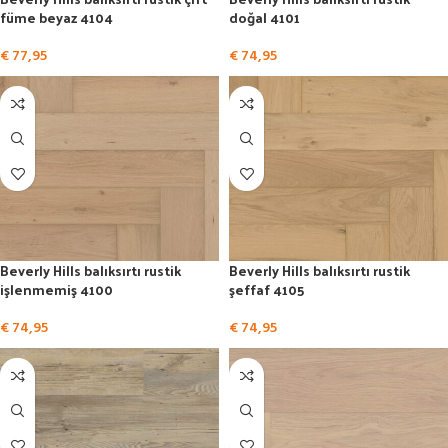
füme beyaz 4104
doğal 4101
€
77,95
€
74,95
Beverly Hills balıksırtı rustik
Beverly Hills balıksırtı rustik
işlenmemiş 4100
şeffaf 4105
€
74,95
€
74,95