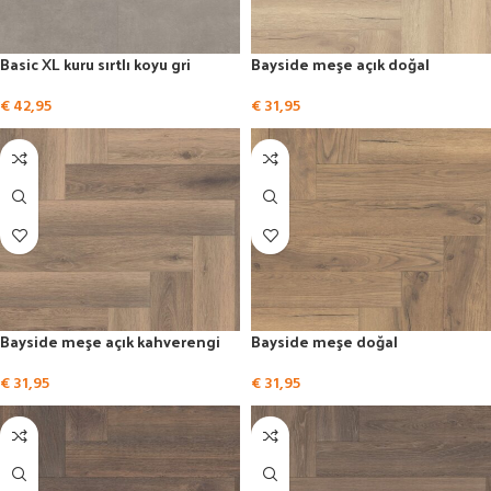
Basic XL kuru sırtlı koyu gri
Bayside meşe açık doğal
€
42,95
€
31,95
Bayside meşe açık kahverengi
Bayside meşe doğal
€
31,95
€
31,95