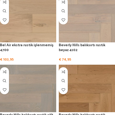
Bel Air ekstra rustik işlenmemiş
Beverly Hills balıksırtı rustik
4700
beyaz 4102
€
103,95
€
74,95
Beverly Hills balıksırtı rustik çift
Beverly Hills balıksırtı rustik