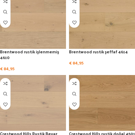
Brentwood rustik işlenmemiş
Brentwood rustik şeffaf 4614
4610
€
84,95
€
84,95
Crestwood Hills Rustik Beyaz
Crestwood Hills rustik doğal 4501