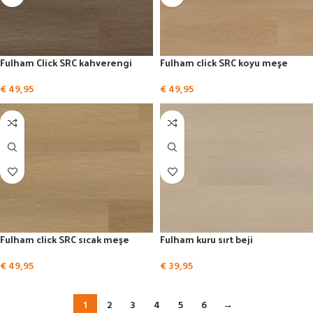
Fulham Click SRC kahverengi
Fulham click SRC koyu meşe
€
49,95
€
49,95
Fulham click SRC sıcak meşe
Fulham kuru sırt beji
€
49,95
€
39,95
1
2
3
4
5
6
→