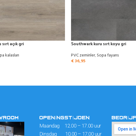
sırt açık gri
Southwark kuru sırt koyu gri
pa kalasları
PVC zeminler
,
Sopa fayans
€
36,95
OWROOM
OPENINGSTIJDEN
BEDRIJ
Maandag 12.00 – 17.00 uur
Dinsdag 10.00 – 17.00 uur