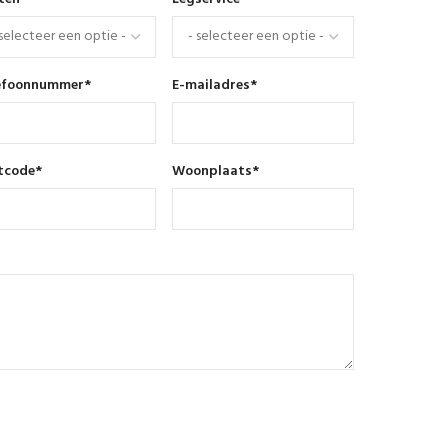
efoonnummer
*
E-mailadres
*
tcode
*
Woonplaats
*