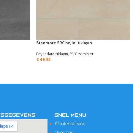
Stanmore SRC bejini tıklayın
Fayanslara tıklayın
,
PVC zeminler
€
49,95
FSGEGEVENS
SNEL MENU
Klantenservice
Over ons