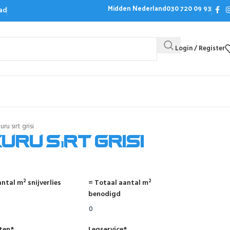
Midden Nederland
030 720 09 93
ad
Login / Register
Bezoek de showroom
Offerte aanvrag
ru sırt grisi
uru sırt grisi
ntal m² snijverlies
= Totaal aantal m²
benodigd
nten
*
Legservice
*