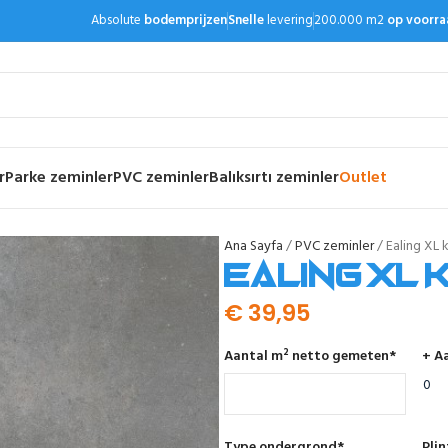
Absolute
bodemprijzen
Snelle
levering
200.000 m2
op voorra
r
Parke zeminler
PVC zeminler
Balıksırtı zeminler
Outlet
Ana Sayfa
PVC zeminler
Ealing XL ku
Ealing XL k
€
39,95
Aantal m² netto gemeten
*
+ Aa
Type ondergrond
*
Pli