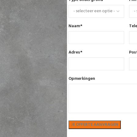
Naam
*
Tel
Adres
*
Pos
Opmerkingen
Bekijk in showroom