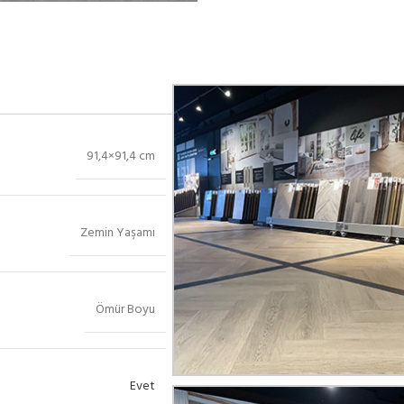
91,4×91,4 cm
Zemin Yaşamı
Ömür Boyu
Evet