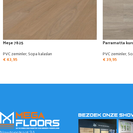
Meşe 7825
Parramatta kuru 
PVC zeminler
,
Sopa kalasları
PVC zeminler
,
So
€
43,95
€
39,95
BEZOEK ONZE SH
Newtonstraat 3A