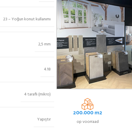
23 – Yoğun konut kullanımı
2,5 mm
4.18
4 taraflı (mikro)
200.000 m2
Yapıştır
op voorraad