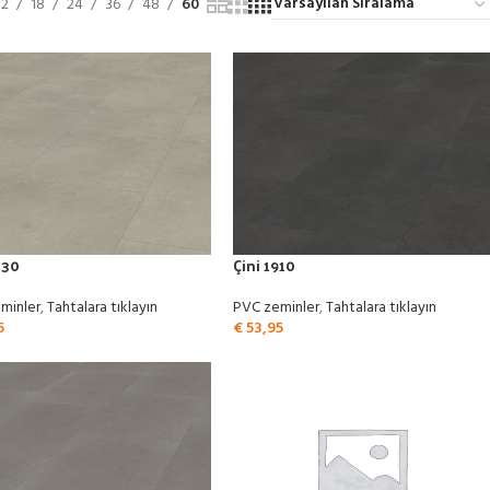
12
18
24
36
48
60
830
Çini 1910
minler
,
Tahtalara tıklayın
PVC zeminler
,
Tahtalara tıklayın
5
€
53,95