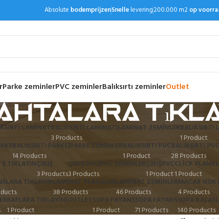
Absolute
bodemprijzen
Snelle
levering
200.000 m2
op voorra
r
Parke zeminler
PVC zeminler
Balıksırtı zeminler
Outlet
ahtalara tıkla
IKSIRTI LAMINAT
BALIKSIRTI LAMINAT|LAMINAT ZEMINLER
BALIKSIRTI 
3 Products
1 Product
ARKE
BALIKSIRTI PARKE|PARKE ZEMINLER
BALIKSIRTI PVC
BALIKSIRTI PV
14 Products
1 Product
28 Products
'E TIKLAYIN
ÇIKIŞ
ÇIKIŞ PVC|PVC ZEMINLER
ÇIKIŞPVC
CLICK PLANKL
3 Products
3 Products
1 Product
1 Product
SLARA TIKLAYIN
LAMINAT PLAKALAR
LAMINAT ZEMINLER
MACAR NOKT
oducts
38 Products
46 Products
4 Products
ER
RAFLARA TIKLAYIN|OUTLET
SOPA FAYANS
SOPA FAYANS
SOPA KALASL
s
1 Product
1 Product
71 Products
140 Products