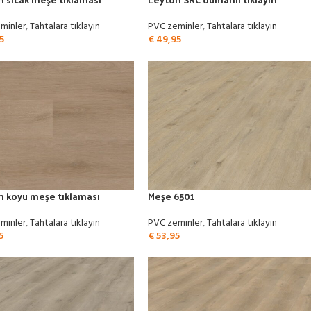
minler
,
Tahtalara tıklayın
PVC zeminler
,
Tahtalara tıklayın
5
€
49,95
n koyu meşe tıklaması
Meşe 6501
minler
,
Tahtalara tıklayın
PVC zeminler
,
Tahtalara tıklayın
5
€
53,95