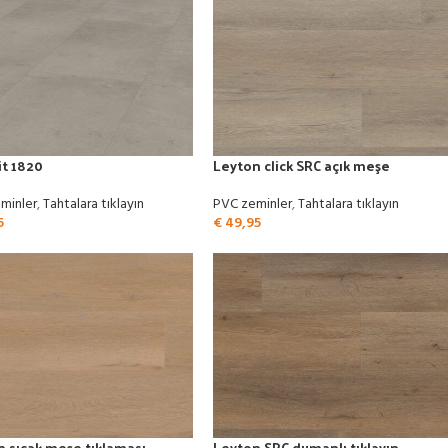
it 1820
Leyton click SRC açık meşe
minler
,
Tahtalara tıklayın
PVC zeminler
,
Tahtalara tıklayın
5
€
49,95
 sıcak meşe tıklaması
Leyton SRC dumanlı tıklayın