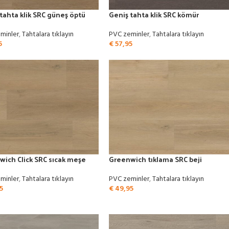
tahta klik SRC güneş öptü
Geniş tahta klik SRC kömür
minler
,
Tahtalara tıklayın
PVC zeminler
,
Tahtalara tıklayın
5
€
57,95
ich Click SRC sıcak meşe
Greenwich tıklama SRC beji
minler
,
Tahtalara tıklayın
PVC zeminler
,
Tahtalara tıklayın
5
€
49,95