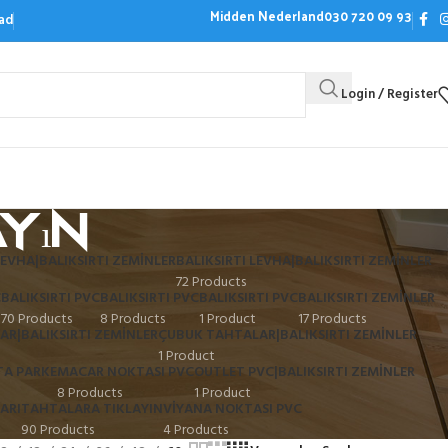
Midden Nederland
030 720 09 93
ad
Login / Register
Bezoek de showroom
Offerte aanvrag
yın
LEVHA|BALIKSIRTI ZEMINLER
BALIKSIRTI LEVHA|BALIKSIRTI ZEMINLER
72 Products
C
BALIKSIRTI PVC
BALIKSIRTI PVC
BALIKSIRTI PVC
BALIKSIRTI ZEMINLER
70 Products
8 Products
1 Product
17 Products
AR|BALIKSIRTI ZEMINLER
ÇUBUK TAHTALAR|BALIKSIRTI ZEMINLER
1 Product
A PARKE
MACAR NOKTASI PVC
OUTLET PVC|BALIKSIRTI ZEMINLER
8 Products
1 Product
ARI
TAHTALARA TIKLAYIN
VIYANA NOKTASI PVC
90 Products
4 Products