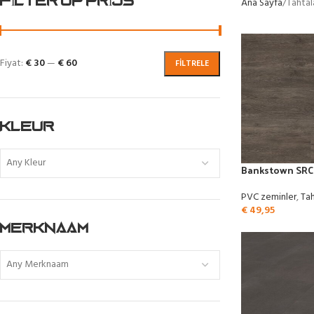
FILTER OP PRIJS
Ana Sayfa
Tahtala
Fiyat:
€ 30
—
€ 60
FILTRELE
KLEUR
Any Kleur
Bankstown SRC k
PVC zeminler
,
Tah
€
49,95
MERKNAAM
Any Merknaam