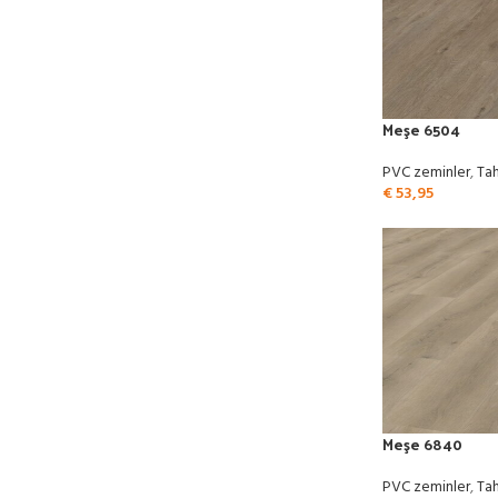
Meşe 6504
PVC zeminler
,
Tah
€
53,95
Meşe 6840
PVC zeminler
,
Tah