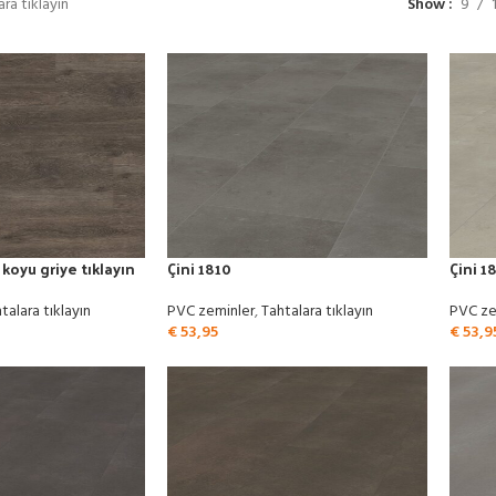
ra tıklayın
Show
9
oyu griye tıklayın
Çini 1810
Çini 1
talara tıklayın
PVC zeminler
,
Tahtalara tıklayın
PVC ze
€
53,95
€
53,9