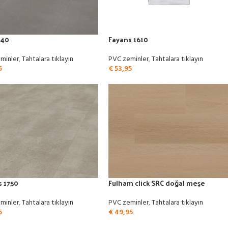
940
Fayans 1610
minler
,
Tahtalara tıklayın
PVC zeminler
,
Tahtalara tıklayın
5
€
53,95
s 1750
Fulham click SRC doğal meşe
minler
,
Tahtalara tıklayın
PVC zeminler
,
Tahtalara tıklayın
5
€
49,95