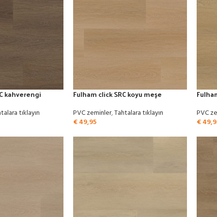
RC kahverengi
Fulham click SRC koyu meşe
Fulham
talara tıklayın
PVC zeminler
,
Tahtalara tıklayın
PVC ze
€
49,95
€
49,9