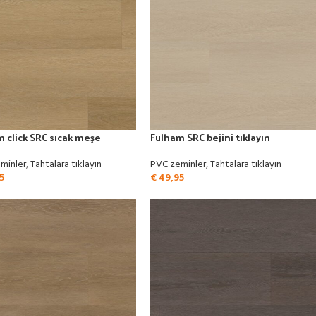
 click SRC sıcak meşe
Fulham SRC bejini tıklayın
minler
,
Tahtalara tıklayın
PVC zeminler
,
Tahtalara tıklayın
5
€
49,95