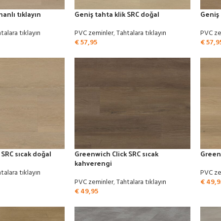
nlı tıklayın
Geniş tahta klik SRC doğal
Geniş 
talara tıklayın
PVC zeminler
,
Tahtalara tıklayın
PVC ze
€
57,95
€
57,9
 SRC sıcak doğal
Greenwich Click SRC sıcak
Greenw
kahverengi
talara tıklayın
PVC ze
PVC zeminler
,
Tahtalara tıklayın
€
49,9
€
49,95