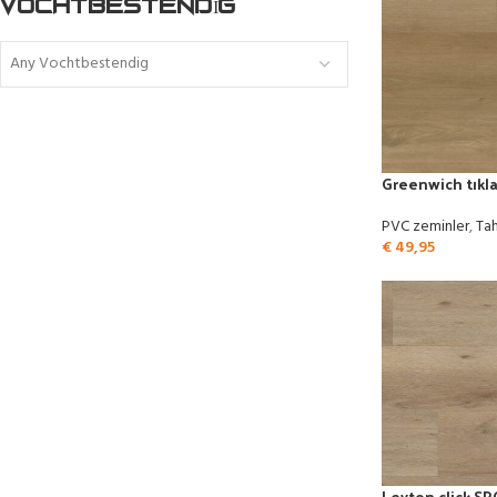
VOCHTBESTENDIG
Any Vochtbestendig
Greenwich tıkl
PVC zeminler
,
Tah
€
49,95
Leyton click S