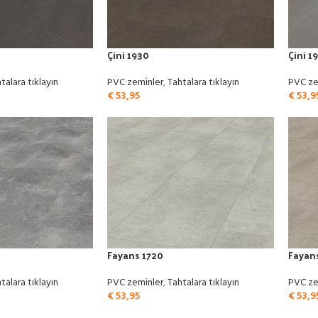
Çini 1930
Çini 1
talara tıklayın
PVC zeminler
,
Tahtalara tıklayın
PVC ze
€
53,95
€
53,9
Fayans 1720
Fayan
talara tıklayın
PVC zeminler
,
Tahtalara tıklayın
PVC ze
€
53,95
€
53,9