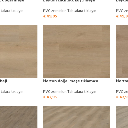
talara tıklayın
PVC zeminler
,
Tahtalara tıklayın
PVC ze
€
49,95
€
49,9
beji
Merton doğal meşe tıklaması
Merto
talara tıklayın
PVC zeminler
,
Tahtalara tıklayın
PVC ze
€
42,95
€
42,9