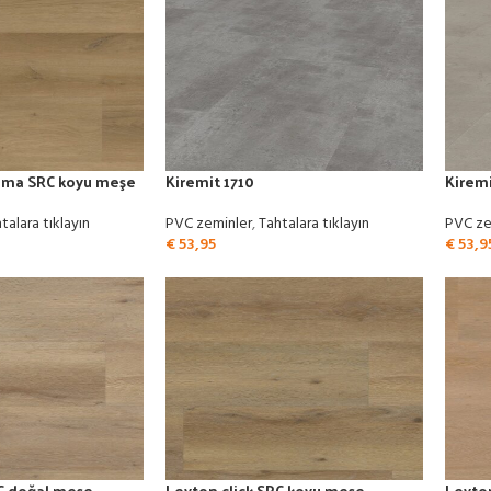
ama SRC koyu meşe
Kiremit 1710
Kirem
talara tıklayın
PVC zeminler
,
Tahtalara tıklayın
PVC ze
€
53,95
€
53,9
RC doğal meşe
Leyton click SRC koyu meşe
Leyton