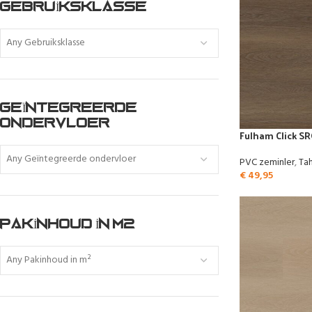
GEBRUIKSKLASSE
Any Gebruiksklasse
GEÏNTEGREERDE
ONDERVLOER
Fulham Click S
Any Geïntegreerde ondervloer
PVC zeminler
,
Tah
€
49,95
PAKINHOUD IN M2
Any Pakinhoud in m²