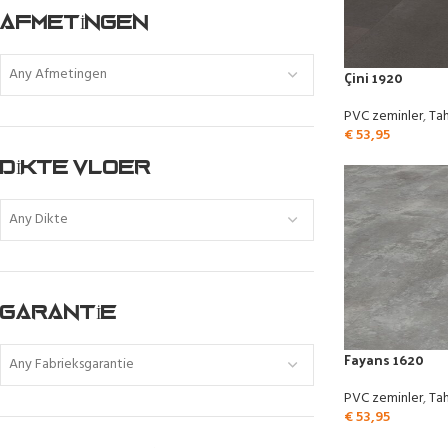
AFMETINGEN
Any Afmetingen
Çini 1920
PVC zeminler
,
Tah
€
53,95
DIKTE VLOER
Any Dikte
GARANTIE
Fayans 1620
Any Fabrieksgarantie
PVC zeminler
,
Tah
€
53,95