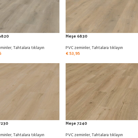
6820
Meşe 6830
minler
,
Tahtalara tıklayın
PVC zeminler
,
Tahtalara tıklayın
5
€
53,95
7230
Meşe 7240
minler
,
Tahtalara tıklayın
PVC zeminler
,
Tahtalara tıklayın