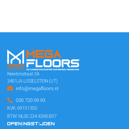
Newtonstraat 3A
3401JA IJSSELSTEIN (UT)
info@megafloors.nl
030 720 09 93
KVK: 69151350
BTW: NL00.234.4368.B07
OPENINGSTIJDEN