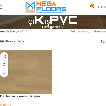
0
€
0,0
çıkışPVC
Categories
Ana Sayfa
çıkışPVC
Tek bir sonuç gösteriliyor
Show sidebar
Merton açık meşe tıklayın
€
42,95