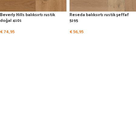
Beverly Hills balıksırtı rustik
Reseda balıksırtı rustik şeffaf
doğal 4101
5195
€
74,95
€
56,95