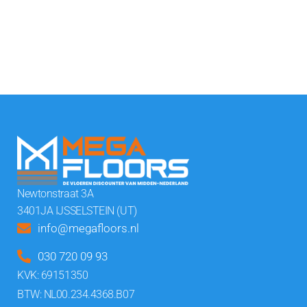
Newtonstraat 3A
3401JA IJSSELSTEIN (UT)
info@megafloors.nl
030 720 09 93
KVK: 69151350
BTW: NL00.234.4368.B07