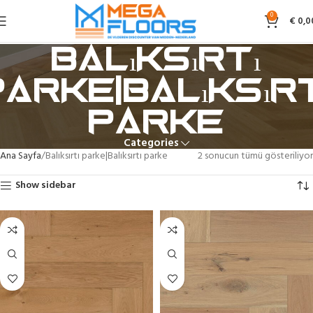
0
€
0,0
Balıksırtı
parke|Balıksırt
parke
Categories
Ana Sayfa
Balıksırtı parke|Balıksırtı parke
2 sonucun tümü gösteriliyor
Show sidebar