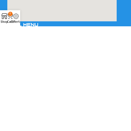
0
Shop
Cart
Offerte
SNEL MENU
Klantenservice
Over ons
Diensten
Contact
VOLG ONZE SOCIALS
© 2025 MegaFloors.nl | Realisatie en onderhoud
2BeFresh
|
Sitemap
Algemene voorwaarden
|
Privacybeleid