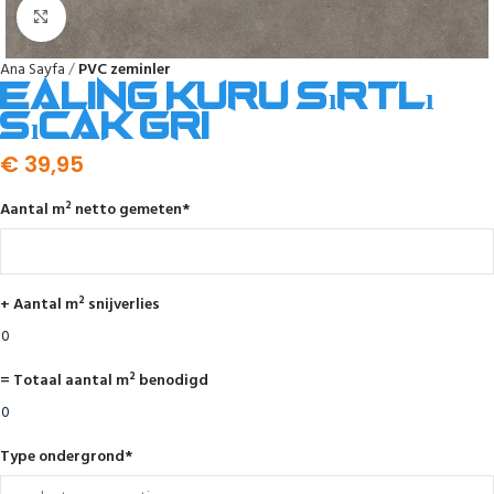
Click to enlarge
Ana Sayfa
PVC zeminler
Ealing kuru sırtlı
sıcak gri
€
39,95
Aantal m² netto gemeten
*
+ Aantal m² snijverlies
= Totaal aantal m² benodigd
Type ondergrond
*