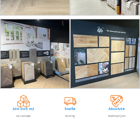
200.000 m2
Snelle
Absolute
op voorraad
levering
bodemprijzen