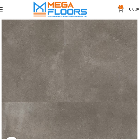
0
€
0,0