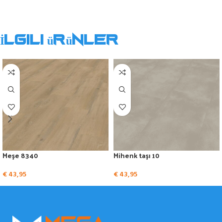
İlgili ürünler
Meşe 8340
Mihenk taşı 10
€
43,95
€
43,95