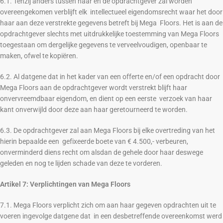
6.1. Tenzij anders tussen haar en de opdrachtgever zal worden
overeengekomen verblijft elk intellectueel eigendomsrecht waar het door
haar aan deze verstrekte gegevens betreft bij Mega Floors. Het is aan de
opdrachtgever slechts met uitdrukkelijke toestemming van Mega Floors
toegestaan om dergelijke gegevens te verveelvoudigen, openbaar te
maken, ofwel te kopiëren.
6.2. Al datgene dat in het kader van een offerte en/of een opdracht door
Mega Floors aan de opdrachtgever wordt verstrekt blijft haar
onvervreemdbaar eigendom, en dient op een eerste verzoek van haar
kant onverwijld door deze aan haar geretourneerd te worden.
6.3. De opdrachtgever zal aan Mega Floors bij elke overtreding van het
hierin bepaalde een gefixeerde boete van € 4.500,- verbeuren,
onverminderd diens recht om alsdan de gehele door haar deswege
geleden en nog te lijden schade van deze te vorderen.
Artikel 7: Verplichtingen van Mega Floors
7.1. Mega Floors verplicht zich om aan haar gegeven opdrachten uit te
voeren ingevolge datgene dat in een desbetreffende overeenkomst werd