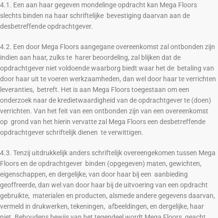
4.1. Een aan haar gegeven mondelinge opdracht kan Mega Floors
slechts binden na haar schriftelijke bevestiging daarvan aan de
desbetreffende opdrachtgever.
4.2. Een door Mega Floors aangegane overeenkomst zal ontbonden zijn
indien aan haar, zulks te harer beoordeling, zal blijken dat de
opdrachtgever niet voldoende waarborg biedt waar het de betaling van
door haar uit te voeren werkzaamheden, dan wel door haar te verrichten
leveranties, betreft. Het is aan Mega Floors toegestaan om een
onderzoek naar de kredietwaardigheid van de opdrachtgever te (doen)
verrichten. Van het feit van een ontbonden zijn van een overeenkomst
op grond van het hierin vervatte zal Mega Floors een desbetreffende
opdrachtgever schriftelijk dienen te verwittigen.
4.3. Tenzij uitdrukkelijk anders schriftelijk overeengekomen tussen Mega
Floors en de opdrachtgever binden (opgegeven) maten, gewichten,
eigenschappen, en dergelijke, van door haar bij een aanbieding
geoffreerde, dan wel van door haar bij de uitvoering van een opdracht
gebruikte, materialen en producten, alsmede andere gegevens daarvan,
vermeld in drukwerken, tekeningen, afbeeldingen, en dergelijke, haar
niet. Behoudens bewijs van het tegendeel wordt Mega Floors geacht