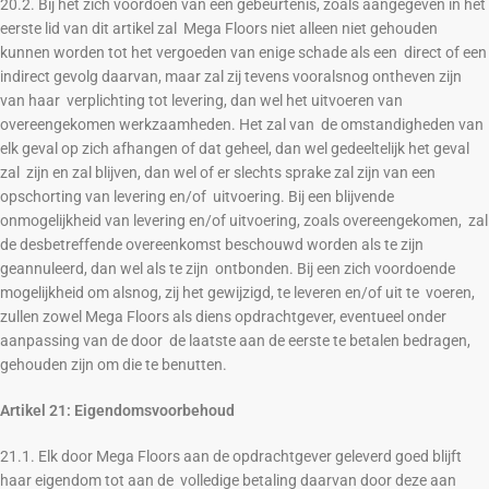
20.2. Bij het zich voordoen van een gebeurtenis, zoals aangegeven in het
eerste lid van dit artikel zal Mega Floors niet alleen niet gehouden
kunnen worden tot het vergoeden van enige schade als een direct of een
indirect gevolg daarvan, maar zal zij tevens vooralsnog ontheven zijn
van haar verplichting tot levering, dan wel het uitvoeren van
overeengekomen werkzaamheden. Het zal van de omstandigheden van
elk geval op zich afhangen of dat geheel, dan wel gedeeltelijk het geval
zal zijn en zal blijven, dan wel of er slechts sprake zal zijn van een
opschorting van levering en/of uitvoering. Bij een blijvende
onmogelijkheid van levering en/of uitvoering, zoals overeengekomen, zal
de desbetreffende overeenkomst beschouwd worden als te zijn
geannuleerd, dan wel als te zijn ontbonden. Bij een zich voordoende
mogelijkheid om alsnog, zij het gewijzigd, te leveren en/of uit te voeren,
zullen zowel Mega Floors als diens opdrachtgever, eventueel onder
aanpassing van de door de laatste aan de eerste te betalen bedragen,
gehouden zijn om die te benutten.
Artikel 21: Eigendomsvoorbehoud
21.1. Elk door Mega Floors aan de opdrachtgever geleverd goed blijft
haar eigendom tot aan de volledige betaling daarvan door deze aan