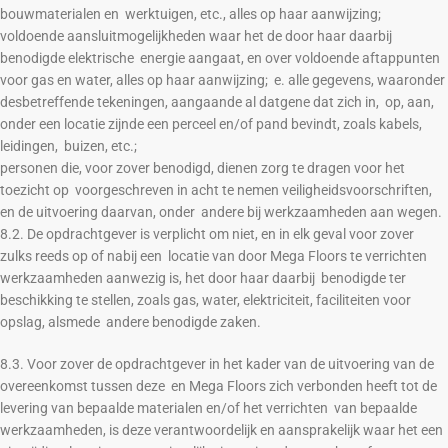
bouwmaterialen en werktuigen, etc., alles op haar aanwijzing;
voldoende aansluitmogelijkheden waar het de door haar daarbij
benodigde elektrische energie aangaat, en over voldoende aftappunten
voor gas en water, alles op haar aanwijzing; e. alle gegevens, waaronder
desbetreffende tekeningen, aangaande al datgene dat zich in, op, aan,
onder een locatie zijnde een perceel en/of pand bevindt, zoals kabels,
leidingen, buizen, etc.;
personen die, voor zover benodigd, dienen zorg te dragen voor het
toezicht op voorgeschreven in acht te nemen veiligheidsvoorschriften,
en de uitvoering daarvan, onder andere bij werkzaamheden aan wegen.
8.2. De opdrachtgever is verplicht om niet, en in elk geval voor zover
zulks reeds op of nabij een locatie van door Mega Floors te verrichten
werkzaamheden aanwezig is, het door haar daarbij benodigde ter
beschikking te stellen, zoals gas, water, elektriciteit, faciliteiten voor
opslag, alsmede andere benodigde zaken.
8.3. Voor zover de opdrachtgever in het kader van de uitvoering van de
overeenkomst tussen deze en Mega Floors zich verbonden heeft tot de
levering van bepaalde materialen en/of het verrichten van bepaalde
werkzaamheden, is deze verantwoordelijk en aansprakelijk waar het een