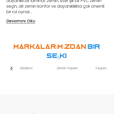
dayanıklı bir laminat zemin, ister şık bir PVC zemin
seçin, alt zemin konfor ve dayanıklılıkta çok önemli
bir rol oynar…
Devamını Oku
Markalarımızdan
bir
seçki
Yaşasın Zeminler
Hoomline
Hebeta