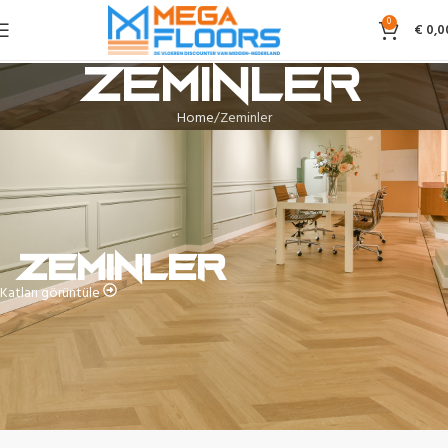
0
€
0,0
Zeminler
Home
Zeminler
Zeminler
Katları görüntüle