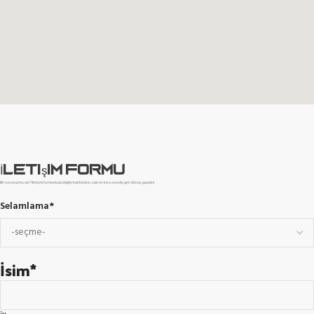
İletişim formu
Bir sorunuz mu var? İletişim formumuza bilgilerinizi bırakın, size en kısa sürede geri dönüş yapalım.
Selamlama
*
İsim
*