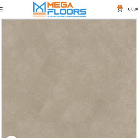
0
€
0,0