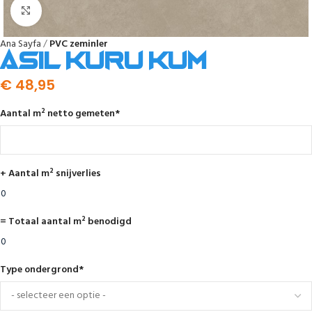
Click to enlarge
Ana Sayfa
PVC zeminler
Asil kuru kum
€
48,95
Aantal m² netto gemeten
*
+ Aantal m² snijverlies
= Totaal aantal m² benodigd
Type ondergrond
*