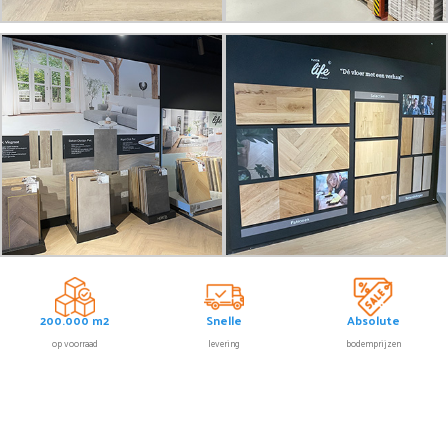
200.000 m2
Snelle
Absolute
op voorraad
levering
bodemprijzen