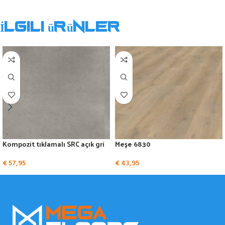
İlgili ürünler
Kompozit tıklamalı SRC açık gri
Meşe 6830
€
57,95
€
43,95