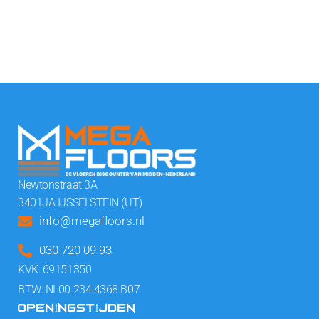
Newtonstraat 3A
3401JA IJSSELSTEIN (UT)
info@megafloors.nl
030 720 09 93
KVK: 69151350
BTW: NL00.234.4368.B07
OPENINGSTIJDEN