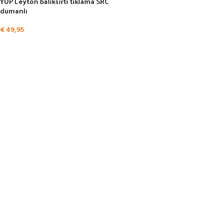
YUP Leyton balıksırtı tıklama SRC
dumanlı
€
49,95