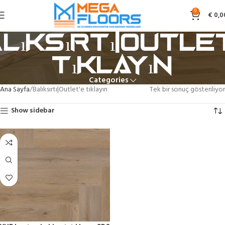
0
€
0,0
lıksırtı|Outle
tıklayın
Categories
Ana Sayfa
Balıksırtı|Outlet'e tıklayın
Tek bir sonuç gösteriliyor
Show sidebar