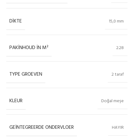
DIKTE
15,0 mm
PAKINHOUD IN M²
2.28
TYPE GROEVEN
2 taraf
KLEUR
Doğal meşe
GEÏNTEGREERDE ONDERVLOER
HAYIR