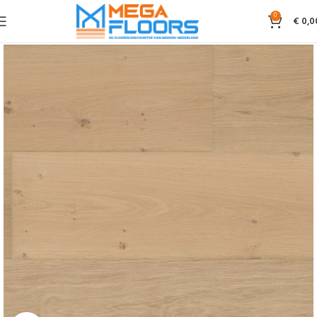
0
€
0,0