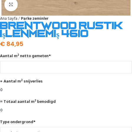
Click to enlarge
Ana Sayfa
Parke zeminler
Brentwood rustik
işlenmemiş 4610
€
84,95
Aantal m² netto gemeten
*
+ Aantal m² snijverlies
= Totaal aantal m² benodigd
Type ondergrond
*