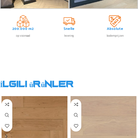
200.000 m2
Snelle
Absolute
op voorraad
levering
bodemprijzen
İlgili ürünler