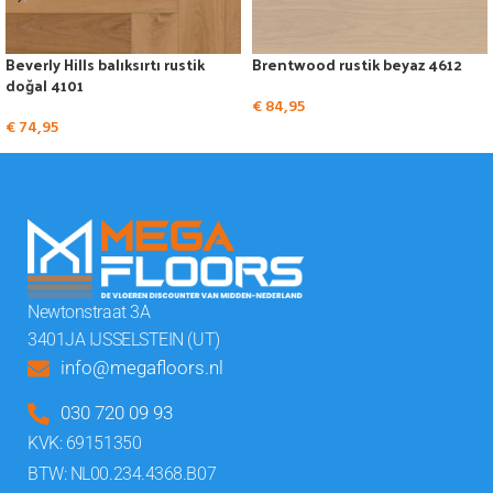
Beverly Hills balıksırtı rustik
Brentwood rustik beyaz 4612
doğal 4101
€
84,95
€
74,95
Newtonstraat 3A
3401JA IJSSELSTEIN (UT)
info@megafloors.nl
030 720 09 93
KVK: 69151350
BTW: NL00.234.4368.B07