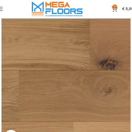
0
€
0,0