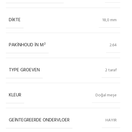
DIKTE
18,0 mm
PAKINHOUD IN M²
2.64
TYPE GROEVEN
2 taraf
KLEUR
Doğal meşe
GEÏNTEGREERDE ONDERVLOER
HAYIR