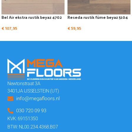
Bel Air ekstra rustik beyaz 4702
Reseda rustik füme beyaz 5104
€
107,95
€
59,95
Newtonstraat 3A
3401JA IJSSELSTEIN (UT)
info@megafloors.nl
030 720 09 93
KVK: 69151350
BTW: NL00.234.4368.B07