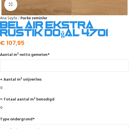
Click to enlarge
Ana Sayfa
Parke zeminler
Bel Air ekstra
rustik doğal 4701
€
107,95
Aantal m² netto gemeten
*
+ Aantal m² snijverlies
= Totaal aantal m² benodigd
Type ondergrond
*