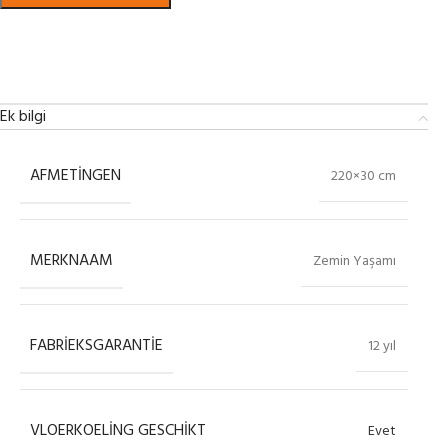
Bekijk in showroom
Ek bilgi
AFMETINGEN
220×30 cm
MERKNAAM
Zemin Yaşamı
FABRIEKSGARANTIE
12 yıl
VLOERKOELING GESCHIKT
Evet