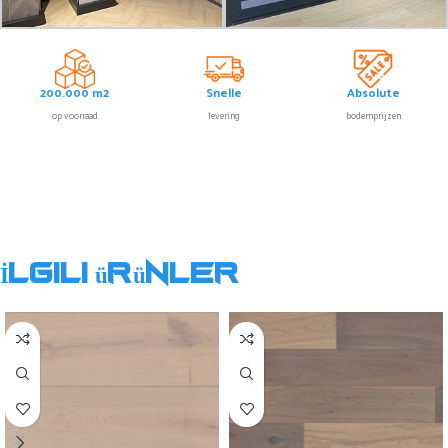
200.000 m2
Snelle
Absolute
op voorraad
levering
bodemprijzen
İlgili ürünler