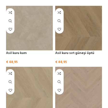
Bekijk alle PVC vloeren
Asil kuru kum
Asil kuru sırt güneşi öptü
€
48,95
€
48,95