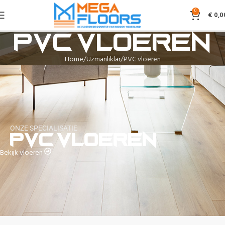
0
€
0,0
PVC vloeren
Home
Uzmanlıklar
PVC vloeren
ONZE SPECIALISATIE
PVC vloeren
Bekijk vloeren