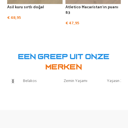
Asil kuru sırtlı doğal
Atletico Macaristan’ın puanı
83
€
48,95
€
47,95
Een greep uit onze
Merken
Yaşasın Zeminler
Hoomline
Hebeta