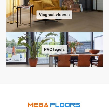
Visgraat vloeren
PVC tegels
Mega
Floors