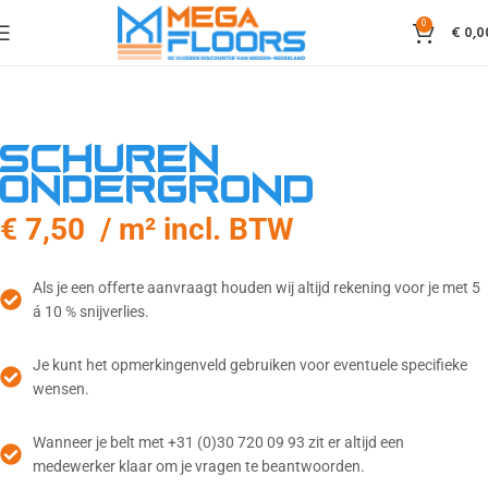
0
€
0,0
Schuren
ondergrond
€ 7,50 / m² incl. BTW
Als je een offerte aanvraagt houden wij altijd rekening voor je met 5
á 10 % snijverlies.
Je kunt het opmerkingenveld gebruiken voor eventuele specifieke
wensen.
Wanneer je belt met +31 (0)30 720 09 93 zit er altijd een
medewerker klaar om je vragen te beantwoorden.