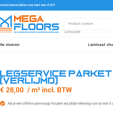
lanten beoordelen ons met een 4.9/5
CATEGORIE
lle vloeren
Laminaat vlo
Legservice parket
(verlijmd)
€ 28,00 / m² incl. BTW
Als je een offerte aanvraagt houden wij altijd rekening voor je met 5 á