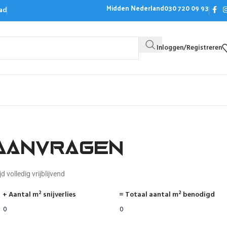
Midden Nederland
030 720 09 93
ad
Inloggen/Registreren
Bezoek de showroom
Offerte aanvrag
aanvragen
d volledig vrijblijvend
+ Aantal m² snijverlies
= Totaal aantal m² benodigd