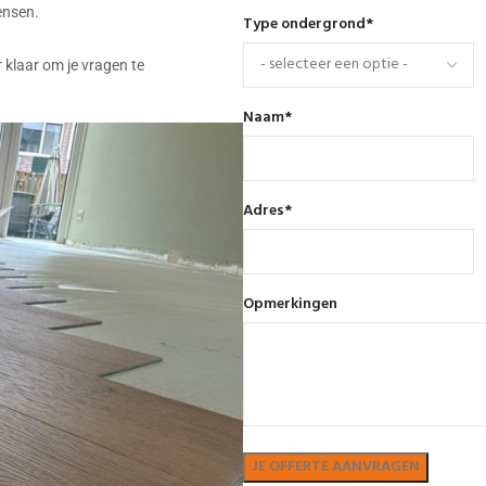
ensen.
Type ondergrond
*
 klaar om je vragen te
Naam
*
Adres
*
Opmerkingen