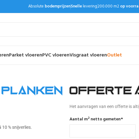
Absolute
bodemprijzen
Snelle
levering
200.000 m2
op voorra
eren
Parket vloeren
PVC vloeren
Visgraat vloeren
Outlet
 planken
Offerte 
Het aanvragen van een offerte is altij
Aantal m² netto gemeten
*
 10 % snijverlies.