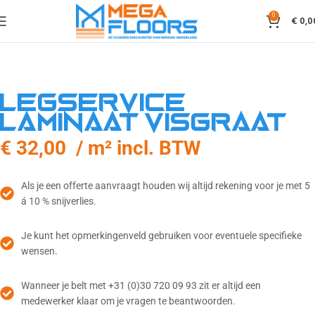
0
€
0,0
Legservice
laminaat visgraat
€ 32,00 / m² incl. BTW
Als je een offerte aanvraagt houden wij altijd rekening voor je met 5
á 10 % snijverlies.
Je kunt het opmerkingenveld gebruiken voor eventuele specifieke
wensen.
Wanneer je belt met +31 (0)30 720 09 93 zit er altijd een
medewerker klaar om je vragen te beantwoorden.