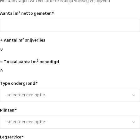
Het aanvragen van een offerte is altijd volledig vrijblijvend
Aantal m² netto gemeten
*
+ Aantal m² snijverlies
= Totaal aantal m² benodigd
Type ondergrond
*
Plinten
*
Legservice
*