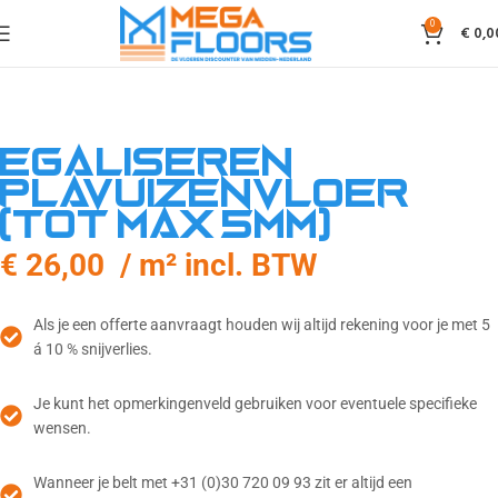
0
€
0,0
Egaliseren
plavuizenvloer
(tot max 5mm)
€ 26,00 / m² incl. BTW
Als je een offerte aanvraagt houden wij altijd rekening voor je met 5
á 10 % snijverlies.
Je kunt het opmerkingenveld gebruiken voor eventuele specifieke
wensen.
Wanneer je belt met +31 (0)30 720 09 93 zit er altijd een