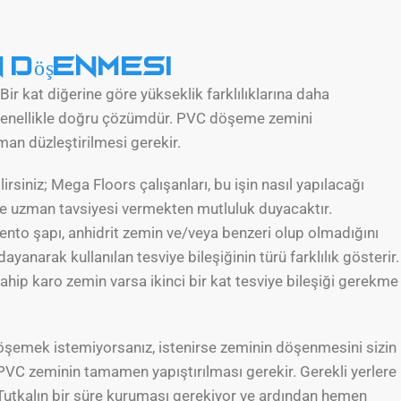
in döşenmesi
Bir kat diğerine göre yükseklik farklılıklarına daha
enellikle doğru çözümdür. PVC döşeme zemini
man düzleştirilmesi gerekir.
rsiniz; Mega Floors çalışanları, bu işin nasıl yapılacağı
e uzman tavsiyesi vermekten mutluluk duyacaktır.
ento şapı, anhidrit zemin ve/veya benzeri olup olmadığını
ayanarak kullanılan tesviye bileşiğinin türü farklılık gösterir.
hip karo zemin varsa ikinci bir kat tesviye bileşiği gerekme
döşemek istemiyorsanız, istenirse zeminin döşenmesini sizin
ir PVC zeminin tamamen yapıştırılması gerekir. Gerekli yerlere
 Tutkalın bir süre kuruması gerekiyor ve ardından hemen