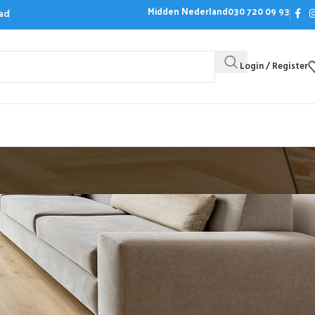
Midden Nederland
030 720 09 93
ad
Login / Register
Bezoek de showroom
Offerte aanvrag