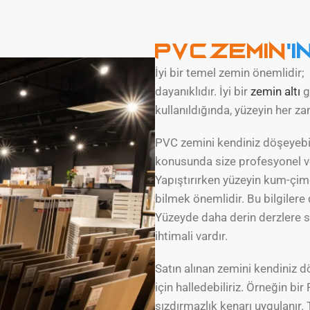
PVC Zemin
'
İyi bir temel zemin önemlidir; 
dayanıklıdır. İyi bir
zemin altı
g
kullanıldığında, yüzeyin her za
PVC zemini kendiniz döşeyebili
konusunda size profesyonel v
Yapıştırırken yüzeyin kum-çim
bilmek önemlidir. Bu bilgilere d
Yüzeyde daha derin derzlere sa
ihtimali vardır.
Satın alınan zemini kendiniz 
için halledebiliriz. Örneğin b
sızdırmazlık kenarı uygulanır.