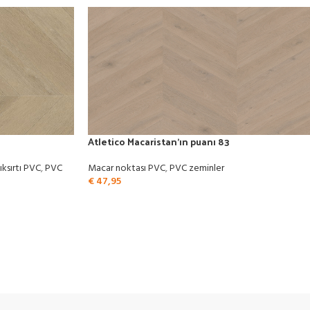
Atletico Macaristan’ın puanı 83
ıksırtı PVC
,
PVC
Macar noktası PVC
,
PVC zeminler
€
47,95