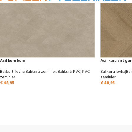
Asil kuru kum
Asil kuru sırt gü
Balıksırtı levha|Balıksırtı zeminler
,
Balıksırtı PVC
,
PVC
Balıksırtı levha|Bal
zeminler
zeminler
€
48,95
€
48,95