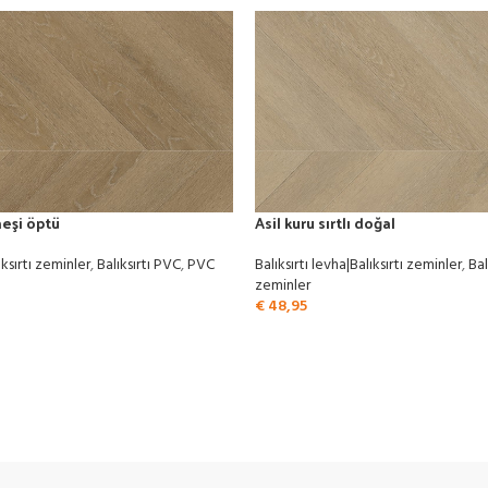
neşi öptü
Asil kuru sırtlı doğal
ıksırtı zeminler
,
Balıksırtı PVC
,
PVC
Balıksırtı levha|Balıksırtı zeminler
,
Bal
zeminler
€
48,95
Tüm PVC zeminleri görüntüleyin