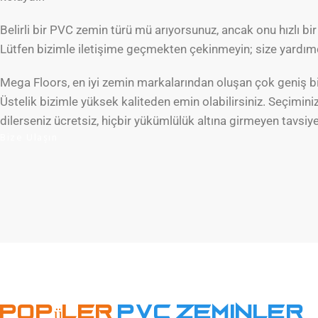
Belirli bir PVC zemin türü mü arıyorsunuz, ancak onu hızlı b
Lütfen bizimle iletişime geçmekten çekinmeyin; size yardım
Mega Floors, en iyi zemin markalarından oluşan çok geniş bir
Üstelik bizimle yüksek kaliteden emin olabilirsiniz. Seçimini
dilerseniz ücretsiz, hiçbir yükümlülük altına girmeyen tavsiy
Bize Ulaşın
Dah
Popüler
PVC zeminler