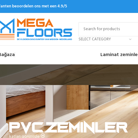
lanten beoordelen ons met een 4.9/5
SELECT CATEGORY
ağaza
Laminat zeminle
PVC zeminler
katları görüntüle