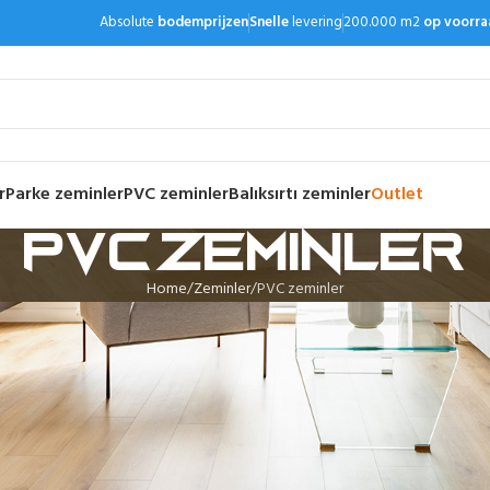
Absolute
bodemprijzen
Snelle
levering
200.000 m2
op voorra
r
Parke zeminler
PVC zeminler
Balıksırtı zeminler
Outlet
PVC zeminler
Home
Zeminler
PVC zeminler