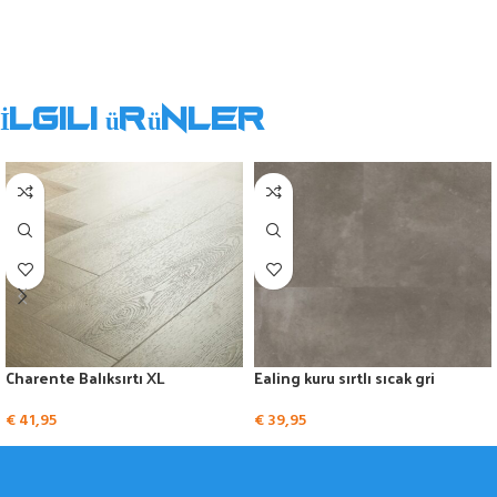
İlgili ürünler
Charente Balıksırtı XL
Ealing kuru sırtlı sıcak gri
€
41,95
€
39,95