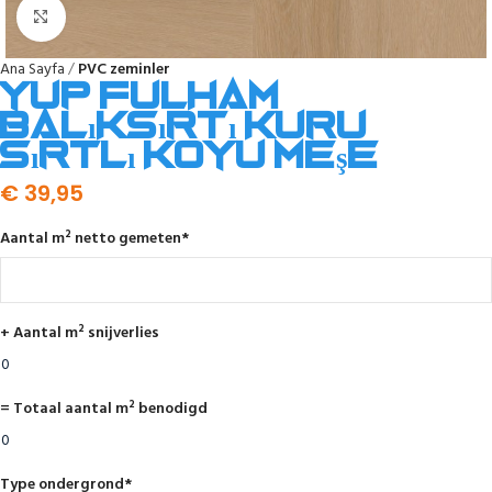
Click to enlarge
Ana Sayfa
PVC zeminler
YUP Fulham
balıksırtı kuru
sırtlı koyu meşe
€
39,95
Aantal m² netto gemeten
*
+ Aantal m² snijverlies
= Totaal aantal m² benodigd
Type ondergrond
*