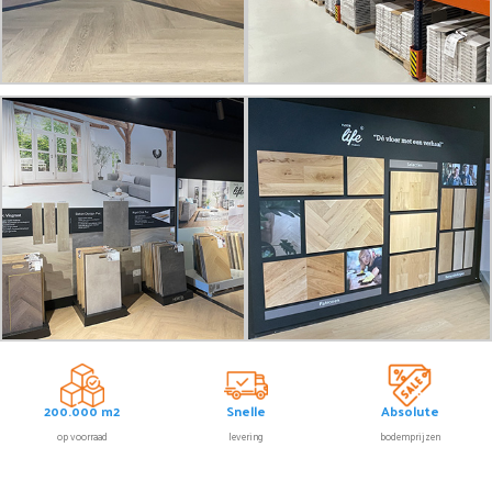
200.000 m2
Snelle
Absolute
op voorraad
levering
bodemprijzen