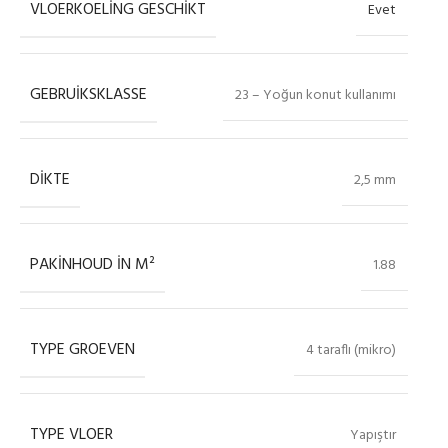
VLOERKOELING GESCHIKT
Evet
GEBRUIKSKLASSE
23 – Yoğun konut kullanımı
DIKTE
2,5 mm
PAKINHOUD IN M²
1.88
TYPE GROEVEN
4 taraflı (mikro)
TYPE VLOER
Yapıştır