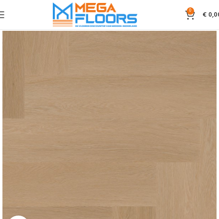
0
€
0,0