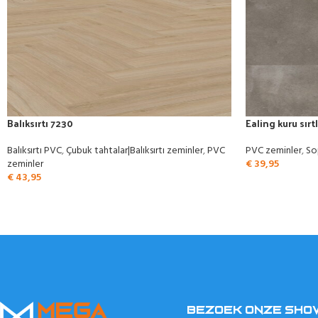
Balıksırtı 7230
Ealing kuru sırtl
Balıksırtı PVC
,
Çubuk tahtalar|Balıksırtı zeminler
,
PVC
PVC zeminler
,
So
zeminler
€
39,95
€
43,95
BEZOEK ONZE SH