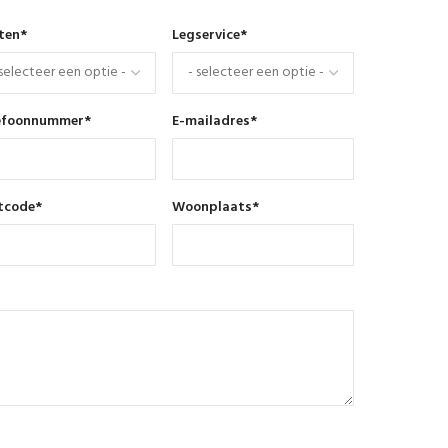
nten
*
Legservice
*
efoonnummer
*
E-mailadres
*
tcode
*
Woonplaats
*