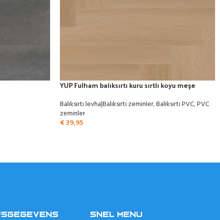
YUP Fulham balıksırtı kuru sırtlı koyu meşe
Balıksırtı levha|Balıksırtı zeminler
,
Balıksırtı PVC
,
PVC
zeminler
€
39,95
FSGEGEVENS
SNEL MENU