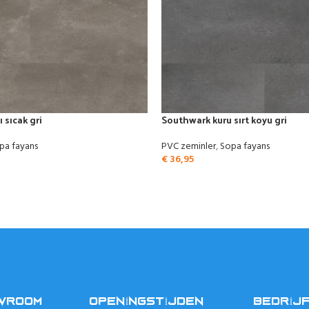
ı sıcak gri
Southwark kuru sırt koyu gri
pa fayans
PVC zeminler
,
Sopa fayans
€
36,95
OWROOM
OPENINGSTIJDEN
BEDRIJ