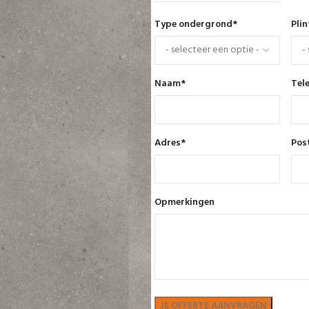
Type ondergrond
*
Pli
Naam
*
Tel
Adres
*
Pos
Opmerkingen