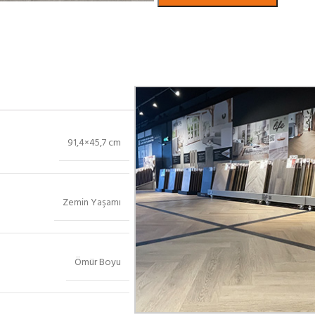
Bekijk in showroom
91,4×45,7 cm
Zemin Yaşamı
Ömür Boyu