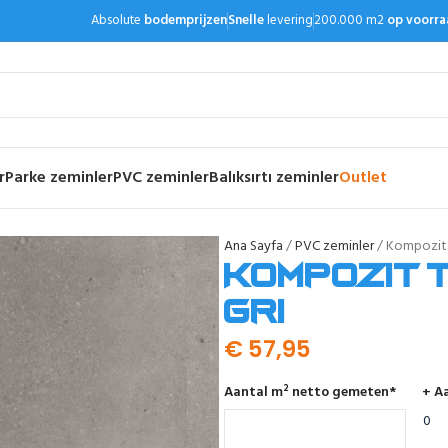
Absolute
bodemprijzen
Snelle
levering
200.000 m2
op voorra
r
Parke zeminler
PVC zeminler
Balıksırtı zeminler
Outlet
Ana Sayfa
PVC zeminler
Kompozit t
Kompozit t
gri
€
57,95
Aantal m² netto gemeten
*
+ Aa