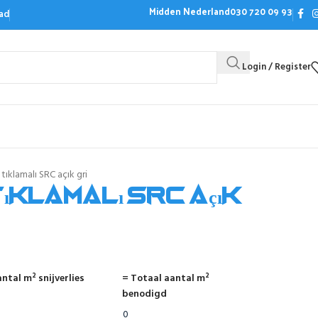
Midden Nederland
030 720 09 93
ad
Login / Register
Bezoek de showroom
Offerte aanvrag
ıklamalı SRC açık gri
ıklamalı SRC açık
ntal m² snijverlies
= Totaal aantal m²
benodigd