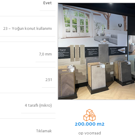
Evet
23 – Yoğun konut kullanımı
7,0 mm
2.51
4 taraflı (mikro)
200.000 m2
Tıklamak
op voorraad