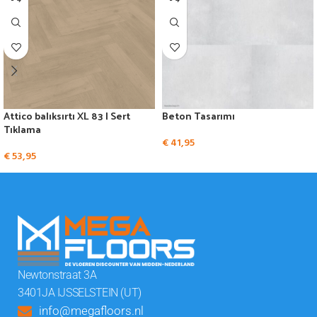
Attico balıksırtı XL 83 | Sert
Beton Tasarımı
Tıklama
€
41,95
€
53,95
Newtonstraat 3A
3401JA IJSSELSTEIN (UT)
info@megafloors.nl