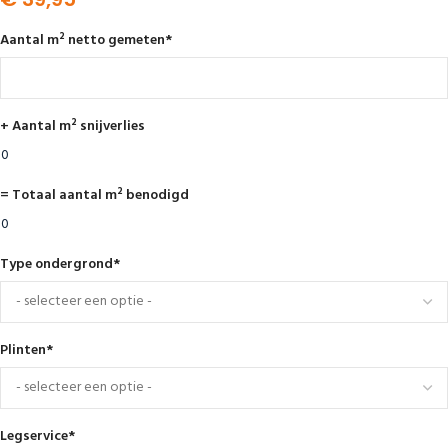
Aantal m² netto gemeten
*
+ Aantal m² snijverlies
= Totaal aantal m² benodigd
Type ondergrond
*
Plinten
*
Legservice
*