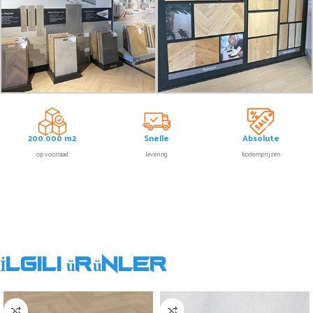
200.000 m2
Snelle
Absolute
op voorraad
levering
bodemprijzen
İlgili ürünler