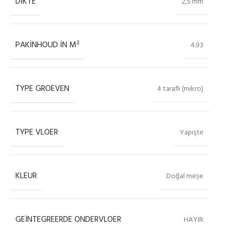
DIKTE
2,5 mm
PAKINHOUD IN M²
4.93
TYPE GROEVEN
4 taraflı (mikro)
TYPE VLOER
Yapıştır
KLEUR
Doğal meşe
GEÏNTEGREERDE ONDERVLOER
HAYIR