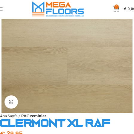
0
€
0,0
Click to enlarge
Ana Sayfa
PVC zeminler
Clermont XL Raf
€
39,95