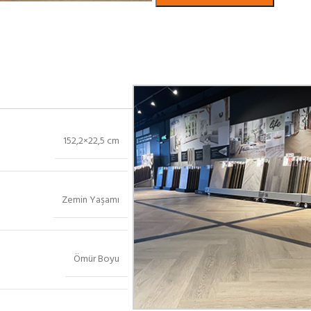
Bekijk in showroom
152,2×22,5 cm
Zemin Yaşamı
Ömür Boyu