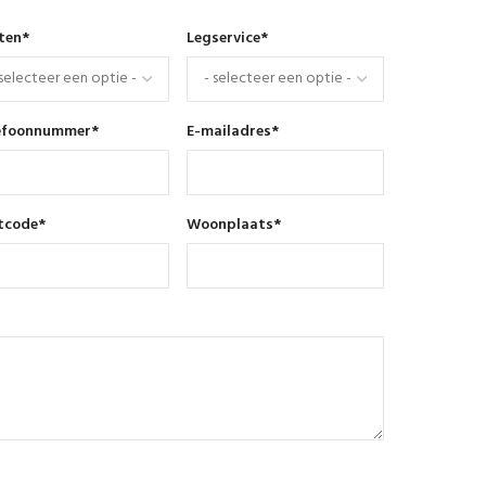
nten
*
Legservice
*
efoonnummer
*
E-mailadres
*
tcode
*
Woonplaats
*