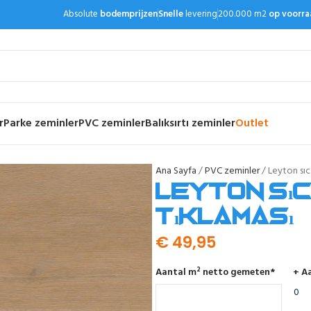
Absolute
bodemprijzen
Snelle
levering
200.000 m2
op voorra
r
Parke zeminler
PVC zeminler
Balıksırtı zeminler
Outlet
Ana Sayfa
PVC zeminler
Leyton sıc
Leyton sıc
tıklaması
€
49,95
Aantal m² netto gemeten
*
+ Aa