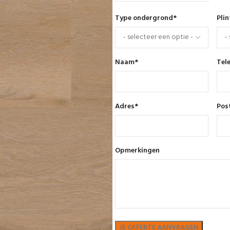
Type ondergrond
*
Pli
Naam
*
Tel
Adres
*
Pos
Opmerkingen