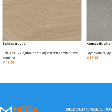
Balıksırtı 7230
Kompozit tıklam
Balıksırtı PVC
,
Çubuk tahtalar|Balıksırtı zeminler
,
PVC
Fayanslara tıklayı
zeminler
€
57,95
€
43,95
BEZOEK ONZE SH