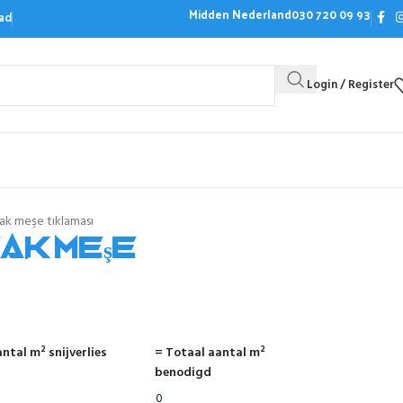
Midden Nederland
030 720 09 93
ad
Login / Register
Bezoek de showroom
Offerte aanvrag
ak meşe tıklaması
ak meşe
ntal m² snijverlies
= Totaal aantal m²
benodigd