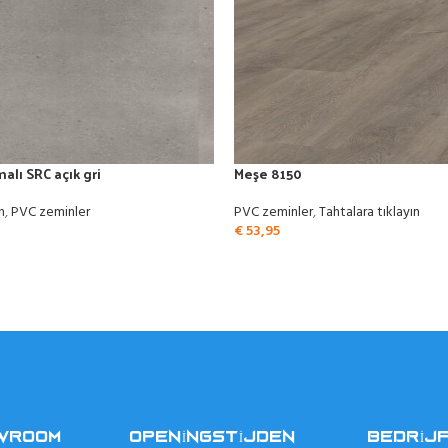
alı SRC açık gri
Meşe 8150
n
,
PVC zeminler
PVC zeminler
,
Tahtalara tıklayın
€
53,95
OWROOM
OPENINGSTIJDEN
BEDRIJ