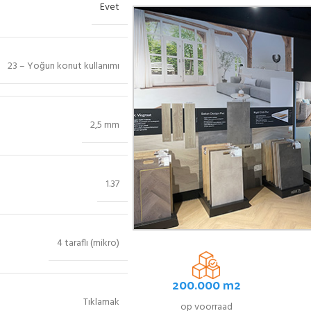
Evet
23 – Yoğun konut kullanımı
2,5 mm
1.37
4 taraflı (mikro)
200.000 m2
Tıklamak
op voorraad