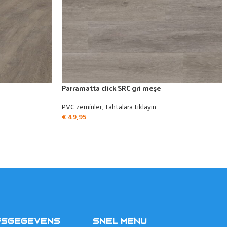
Parramatta click SRC gri meşe
PVC zeminler
,
Tahtalara tıklayın
€
49,95
FSGEGEVENS
SNEL MENU