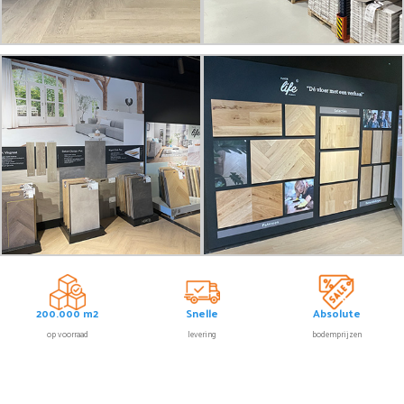
200.000 m2
Snelle
Absolute
op voorraad
levering
bodemprijzen