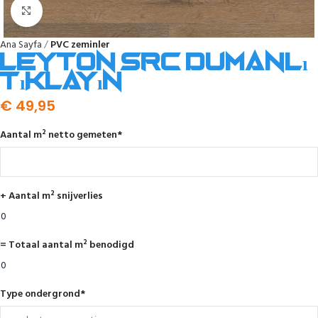
Click to enlarge
Ana Sayfa
PVC zeminler
Leyton SRC dumanlı
tıklayın
€
49,95
Aantal m² netto gemeten
*
+ Aantal m² snijverlies
= Totaal aantal m² benodigd
Type ondergrond
*