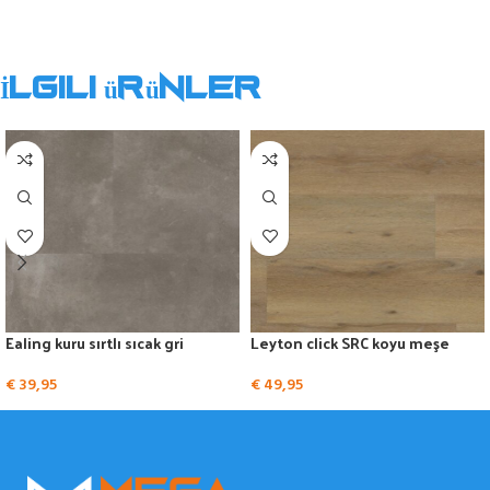
İlgili ürünler
Ealing kuru sırtlı sıcak gri
Leyton click SRC koyu meşe
€
39,95
€
49,95