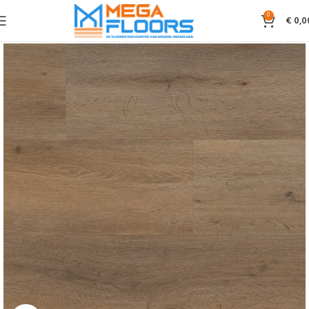
0
€
0,0