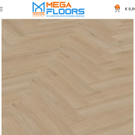
0
€
0,0