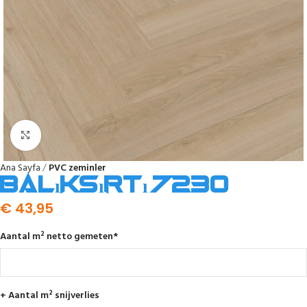
Click to enlarge
Ana Sayfa
PVC zeminler
Balıksırtı 7230
€
43,95
Aantal m² netto gemeten
*
+ Aantal m² snijverlies