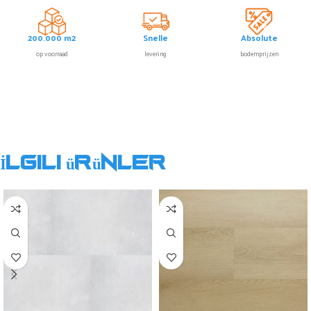
200.000 m2
Snelle
Absolute
op voorraad
levering
bodemprijzen
İlgili ürünler