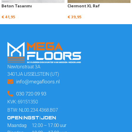
Beton Tasarımı
Clermont XL Raf
€
41,95
€
39,95
Newtonstraat 3A
3401JA IJSSELSTEIN (UT)
info@megafloors.nl
030 720 09 93
KVK: 69151350
BTW: NL00.234.4368.B07
OPENINGSTIJDEN
Maandag 12.00 – 17.00 uur