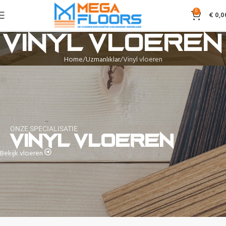
0
€
0,0
Vinyl vloeren
Home
Uzmanlıklar
Vinyl vloeren
ONZE SPECIALISATIE
Vinyl vloeren
Bekijk vloeren