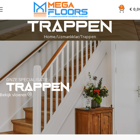
0
€
0,0
Trappen
Home
Uzmanlıklar
Trappen
ONZE SPECIALISATIE
Trappen
Bekijk vloeren