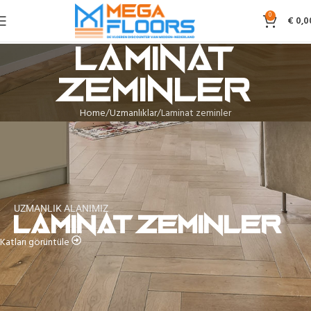
0
€
0,0
Laminat
zeminler
Home
Uzmanlıklar
Laminat zeminler
UZMANLIK ALANIMIZ
Laminat zeminler
Katları görüntüle