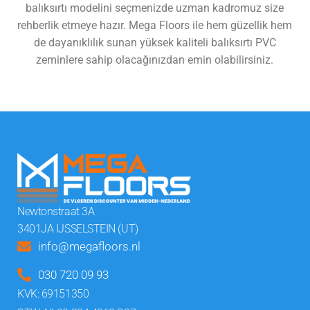
balıksırtı modelini seçmenizde uzman kadromuz size
rehberlik etmeye hazır. Mega Floors ile hem güzellik hem
de dayanıklılık sunan yüksek kaliteli balıksırtı PVC
zeminlere sahip olacağınızdan emin olabilirsiniz.
Tüm katları görüntüle
Newtonstraat 3A
3401JA IJSSELSTEIN (UT)
info@megafloors.nl
030 720 09 93
KVK: 69151350