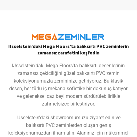
Mega
Zeminler
IJsselstein’daki Mega Floors’ta balıksırtı PVC zeminlerin
zamansız zarafetini keşfedin
IJsselstein’daki Mega Floors’ta balıksırtı desenlerinin
zamansız çekiciliğini güzel balıksırtı PVC zemin
koleksiyonumuzla zemininize getiriyoruz. Bu klasik
desen, her türlü iç mekana sofistike bir dokunuş katıyor
ve geleneksel cazibeyi modern sürdürülebilirlikle
zahmetsizce birleştiriyor.
IJsselstein’daki showroomumuzu ziyaret edin ve
balıksırtı PVC zeminlerden oluşan geniş
koleksiyonumuzdan ilham alın. Alanınız için mükemmel