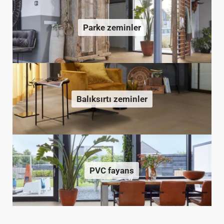
Parke zeminler
Balıksırtı zeminler
PVC fayans