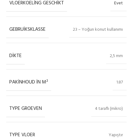
VLOERKOELING GESCHIKT
Evet
GEBRUIKSKLASSE
23 – Yoğun konut kullanımı
DIKTE
2,5 mm
PAKINHOUD IN M²
1.87
TYPE GROEVEN
4 taraflı (mikro)
TYPE VLOER
Yapıştır