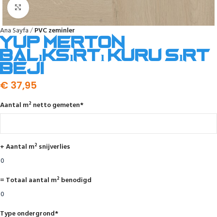
Click to enlarge
Ana Sayfa
PVC zeminler
YUP Merton
balıksırtı kuru sırt
beji
€
37,95
Aantal m² netto gemeten
*
+ Aantal m² snijverlies
= Totaal aantal m² benodigd
Type ondergrond
*