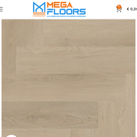
0
€
0,0