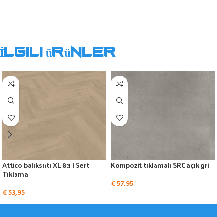
İlgili ürünler
Attico balıksırtı XL 83 | Sert
Kompozit tıklamalı SRC açık gri
Tıklama
€
57,95
€
53,95