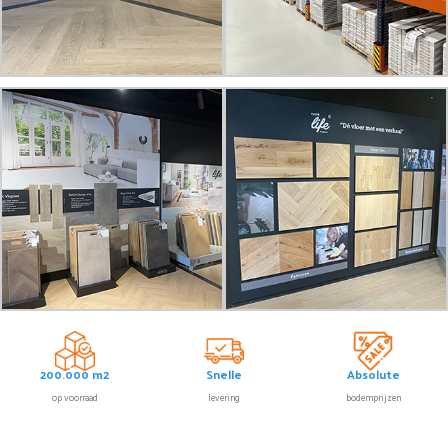
200.000 m2
Snelle
Absolute
op voorraad
levering
bodemprijzen