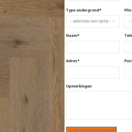
Type ondergrond
*
Pli
Naam
*
Tel
Adres
*
Pos
Opmerkingen