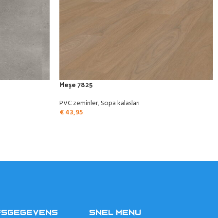
Meşe 7825
PVC zeminler
,
Sopa kalasları
€
43,95
FSGEGEVENS
SNEL MENU