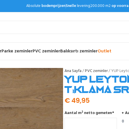
Absolute
bodemprijzen
Snelle
levering
200.000 m2
op voorra
r
Parke zeminler
PVC zeminler
Balıksırtı zeminler
Outlet
Ana Sayfa
PVC zeminler
YUP Leyton
YUP Leyton
tıklama SR
€
49,95
Aantal m² netto gemeten
*
+ Aa