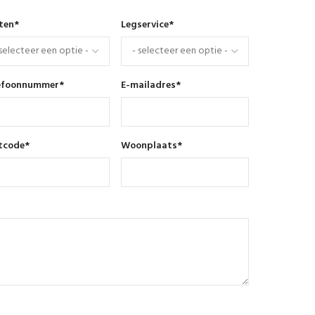
nten
*
Legservice
*
efoonnummer
*
E-mailadres
*
tcode
*
Woonplaats
*