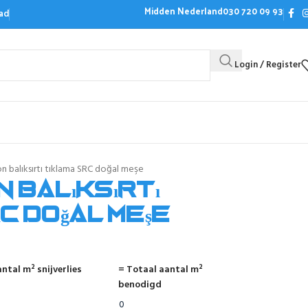
Midden Nederland
030 720 09 93
ad
Login / Register
Bezoek de showroom
Offerte aanvrag
 balıksırtı tıklama SRC doğal meşe
 balıksırtı
C doğal meşe
ntal m² snijverlies
= Totaal aantal m²
benodigd