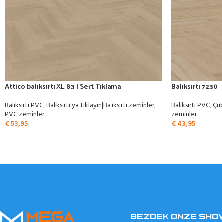
Attico balıksırtı XL 83 | Sert Tıklama
Balıksırtı 7230
Balıksırtı PVC
,
Balıksırtı'ya tıklayın|Balıksırtı zeminler
,
Balıksırtı PVC
,
Çub
PVC zeminler
zeminler
€
53,95
€
43,95
BEZOEK ONZE SH