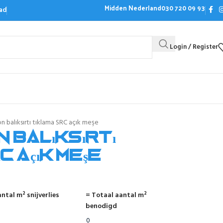
Midden Nederland
030 720 09 93
ad
Login / Register
Bezoek de showroom
Offerte aanvrag
 balıksırtı tıklama SRC açık meşe
 balıksırtı
C açık meşe
ntal m² snijverlies
= Totaal aantal m²
benodigd