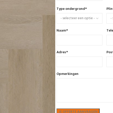
Type ondergrond
*
Pli
Naam
*
Tel
Adres
*
Pos
Opmerkingen