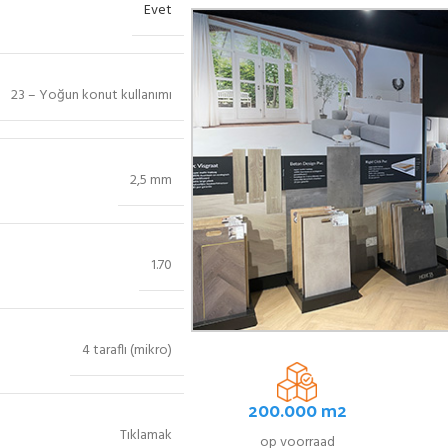
Evet
23 – Yoğun konut kullanımı
2,5 mm
1.70
4 taraflı (mikro)
200.000 m2
Tıklamak
op voorraad