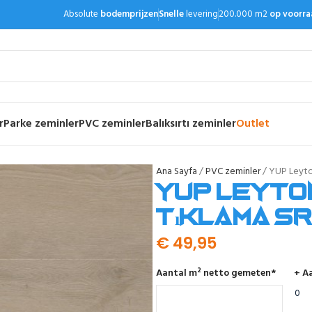
Absolute
bodemprijzen
Snelle
levering
200.000 m2
op voorra
r
Parke zeminler
PVC zeminler
Balıksırtı zeminler
Outlet
Ana Sayfa
PVC zeminler
YUP Leyton
YUP Leyton
tıklama SR
€
49,95
Aantal m² netto gemeten
*
+ Aa