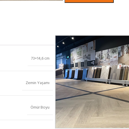
Bekijk in showroom
73×14,6 cm
Zemin Yaşamı
Ömür Boyu