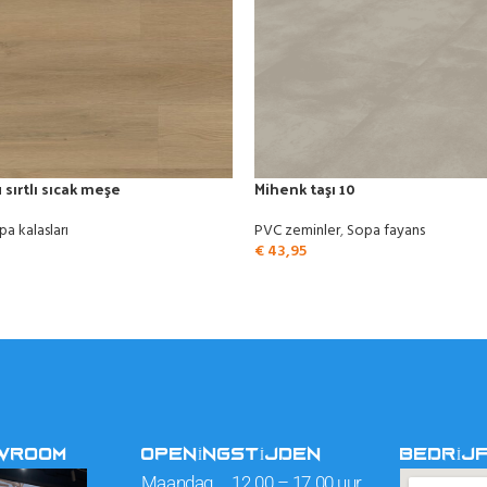
sırtlı sıcak meşe
Mihenk taşı 10
pa kalasları
PVC zeminler
,
Sopa fayans
€
43,95
OWROOM
OPENINGSTIJDEN
BEDRIJ
Maandag 12.00 – 17.00 uur