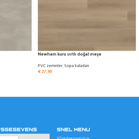
Newham kuru sırtlı doğal meşe
PVC zeminler
,
Sopa kalasları
€
27,95
FSGEGEVENS
SNEL MENU
Klantenservice