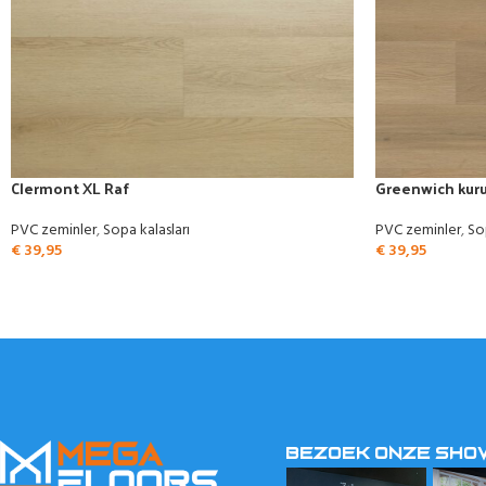
Clermont XL Raf
Greenwich kuru 
PVC zeminler
,
Sopa kalasları
PVC zeminler
,
So
€
39,95
€
39,95
BEZOEK ONZE SH