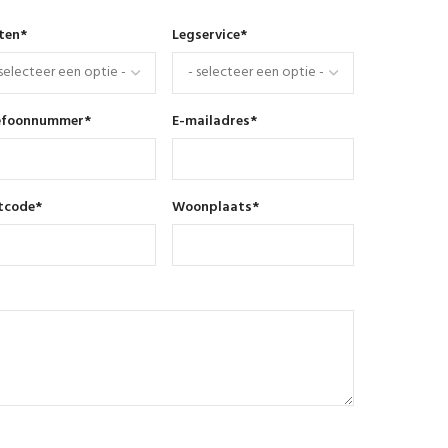
nten
*
Legservice
*
efoonnummer
*
E-mailadres
*
tcode
*
Woonplaats
*