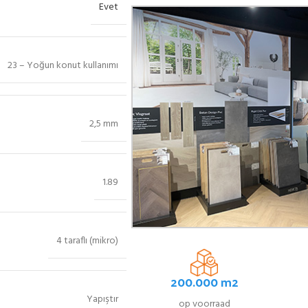
Evet
23 – Yoğun konut kullanımı
2,5 mm
1.89
4 taraflı (mikro)
200.000 m2
Yapıştır
op voorraad