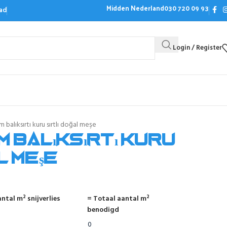
Midden Nederland
030 720 09 93
ad
Login / Register
Bezoek de showroom
Offerte aanvrag
 balıksırtı kuru sırtlı doğal meşe
 balıksırtı kuru
l meşe
ntal m² snijverlies
= Totaal aantal m²
benodigd