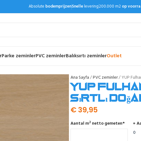
Absolute
bodemprijzen
Snelle
levering
200.000 m2
op voorra
r
Parke zeminler
PVC zeminler
Balıksırtı zeminler
Outlet
Ana Sayfa
PVC zeminler
YUP Fulham
YUP Fulham
sırtlı doğa
€
39,95
Aantal m² netto gemeten
*
+ Aa