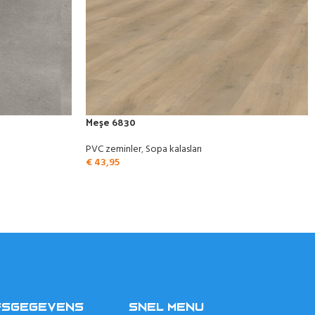
Meşe 6830
PVC zeminler
,
Sopa kalasları
€
43,95
FSGEGEVENS
SNEL MENU