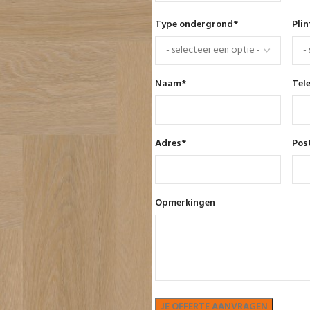
Type ondergrond
*
Pli
Naam
*
Tel
Adres
*
Pos
Opmerkingen