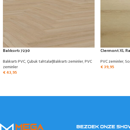
Balıksırtı 7230
Clermont XL Ra
Balıksırtı PVC
,
Çubuk tahtalar|Balıksırtı zeminler
,
PVC
PVC zeminler
,
So
zeminler
€
39,95
€
43,95
BEZOEK ONZE SH