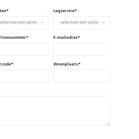
nten
*
Legservice
*
efoonnummer
*
E-mailadres
*
tcode
*
Woonplaats
*