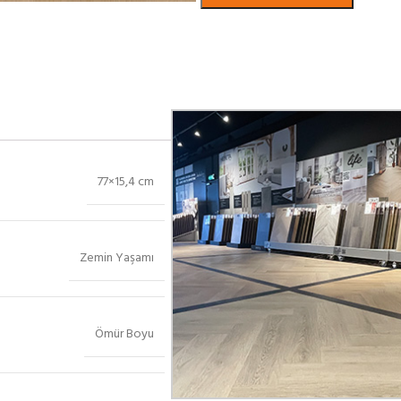
Bekijk in showroom
77×15,4 cm
Zemin Yaşamı
Ömür Boyu