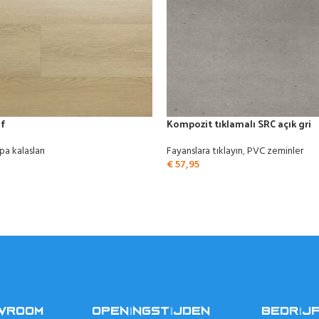
f
Kompozit tıklamalı SRC açık gri
pa kalasları
Fayanslara tıklayın
,
PVC zeminler
€
57,95
OWROOM
OPENINGSTIJDEN
BEDRIJ