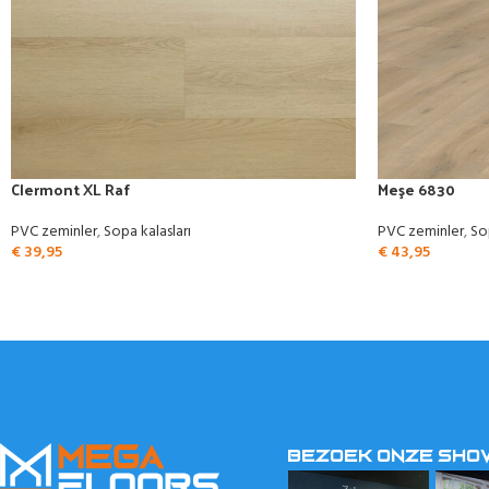
Clermont XL Raf
Meşe 6830
PVC zeminler
,
Sopa kalasları
PVC zeminler
,
So
€
39,95
€
43,95
BEZOEK ONZE SH