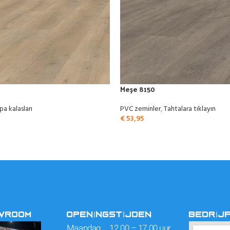
Meşe 8150
pa kalasları
PVC zeminler
,
Tahtalara tıklayın
€
53,95
OWROOM
OPENINGSTIJDEN
BEDRIJ
Maandag 12.00 – 17.00 uur