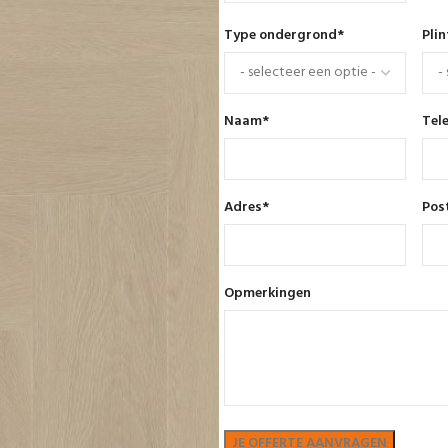
Type ondergrond
*
Pli
Naam
*
Tel
Adres
*
Pos
Opmerkingen