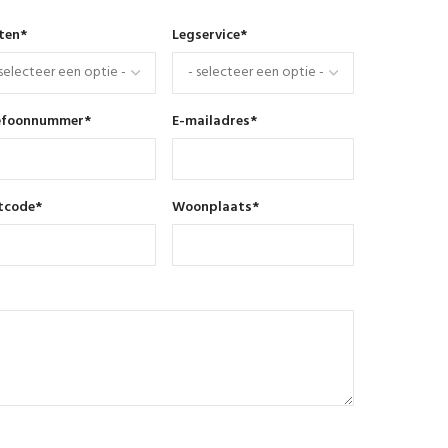
nten
*
Legservice
*
efoonnummer
*
E-mailadres
*
tcode
*
Woonplaats
*