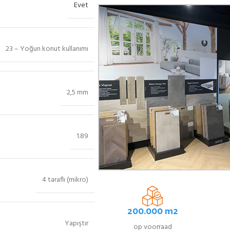
Evet
23 – Yoğun konut kullanımı
2,5 mm
1.89
4 taraflı (mikro)
200.000 m2
Yapıştır
op voorraad