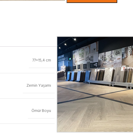
Bekijk in showroom
77×15,4 cm
Zemin Yaşamı
Ömür Boyu