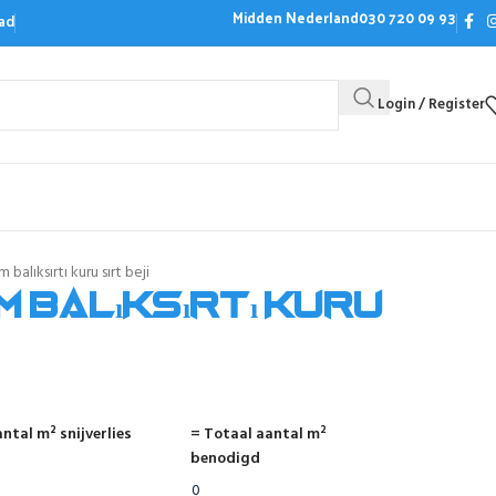
Midden Nederland
030 720 09 93
ad
Login / Register
Bezoek de showroom
Offerte aanvrag
balıksırtı kuru sırt beji
 balıksırtı kuru
ntal m² snijverlies
= Totaal aantal m²
benodigd