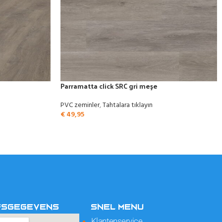
Parramatta click SRC gri meşe
PVC zeminler
,
Tahtalara tıklayın
€
49,95
FSGEGEVENS
SNEL MENU
Klantenservice