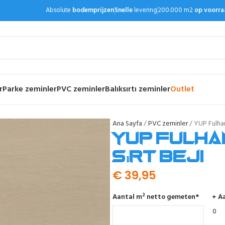
Absolute
bodemprijzen
Snelle
levering
200.000 m2
op voorra
r
Parke zeminler
PVC zeminler
Balıksırtı zeminler
Outlet
Ana Sayfa
PVC zeminler
YUP Fulham 
YUP Fulham
sırt beji
€
39,95
Aantal m² netto gemeten
*
+ Aa