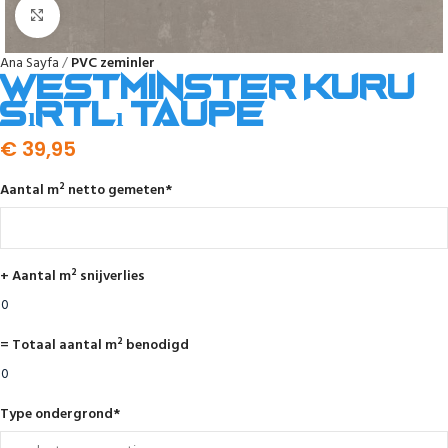
Click to enlarge
Ana Sayfa
PVC zeminler
Westminster kuru
sırtlı taupe
€
39,95
Aantal m² netto gemeten
*
+ Aantal m² snijverlies
= Totaal aantal m² benodigd
Type ondergrond
*