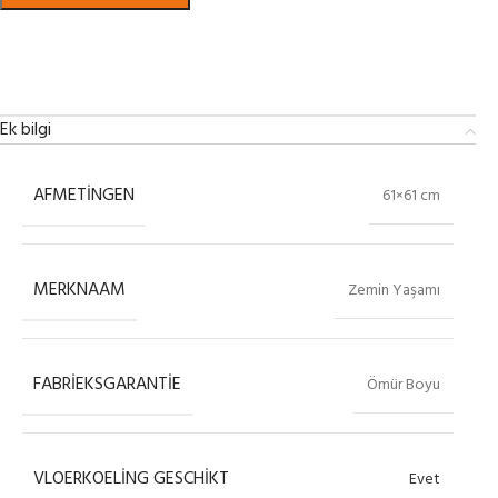
Bekijk in showroom
Ek bilgi
AFMETINGEN
61×61 cm
MERKNAAM
Zemin Yaşamı
FABRIEKSGARANTIE
Ömür Boyu
VLOERKOELING GESCHIKT
Evet