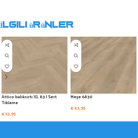
İlgili ürünler
Attico balıksırtı XL 83 | Sert
Meşe 6830
Tıklama
€
43,95
€
53,95