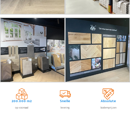
200.000 m2
Snelle
Absolute
op voorraad
levering
bodemprijzen