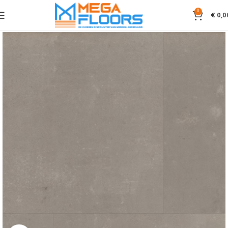
0
€
0,0