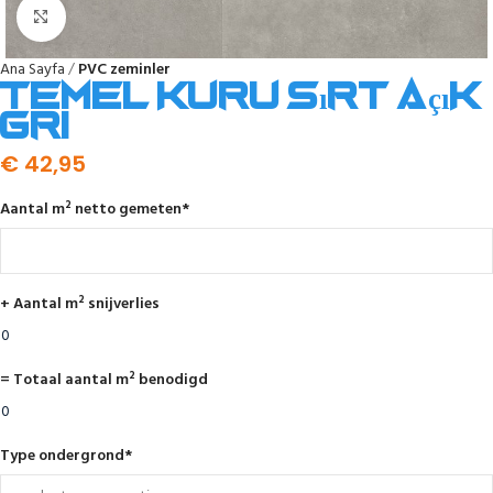
Click to enlarge
Ana Sayfa
PVC zeminler
Temel kuru sırt açık
gri
€
42,95
Aantal m² netto gemeten
*
+ Aantal m² snijverlies
= Totaal aantal m² benodigd
Type ondergrond
*