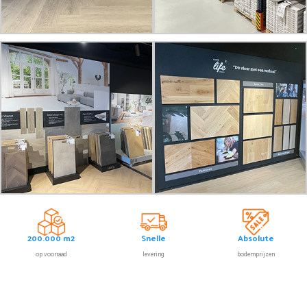
200.000 m2
Snelle
Absolute
op voorraad
levering
bodemprijzen