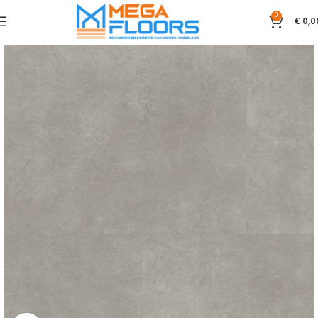
0
€
0,0