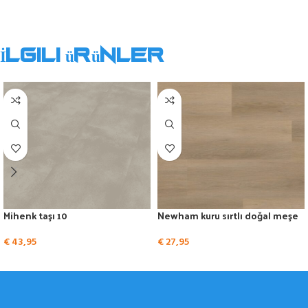
İlgili ürünler
Mihenk taşı 10
Newham kuru sırtlı doğal meşe
€
43,95
€
27,95