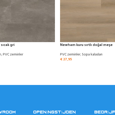
 sıcak gri
Newham kuru sırtlı doğal meşe
n
,
PVC zeminler
PVC zeminler
,
Sopa kalasları
€
27,95
OWROOM
OPENINGSTIJDEN
BEDRIJ