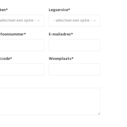
nten
*
Legservice
*
efoonnummer
*
E-mailadres
*
tcode
*
Woonplaats
*