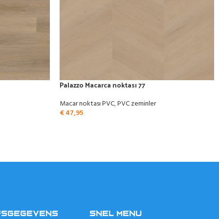
Palazzo Macarca noktası 77
Macar noktası PVC
,
PVC zeminler
€
47,95
FSGEGEVENS
SNEL MENU