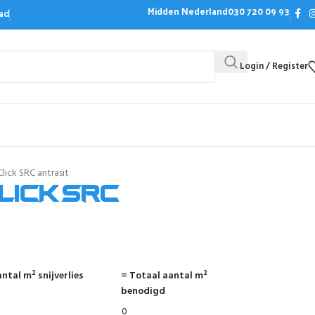
Midden Nederland
030 720 09 93
ad
Login / Register
Bezoek de showroom
Offerte aanvrag
ick SRC antrasit
lick SRC
ntal m² snijverlies
= Totaal aantal m²
benodigd