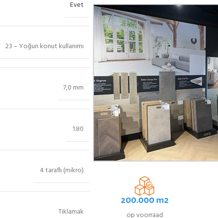
Evet
23 – Yoğun konut kullanımı
7,0 mm
1.80
4 taraflı (mikro)
200.000 m2
Tıklamak
op voorraad