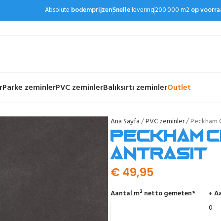
Absolute
bodemprijzen
Snelle
levering
200.000 m2
op voorra
r
Parke zeminler
PVC zeminler
Balıksırtı zeminler
Outlet
Ana Sayfa
PVC zeminler
Peckham Cl
Peckham C
antrasit
€
49,95
Aantal m² netto gemeten
*
+ Aa