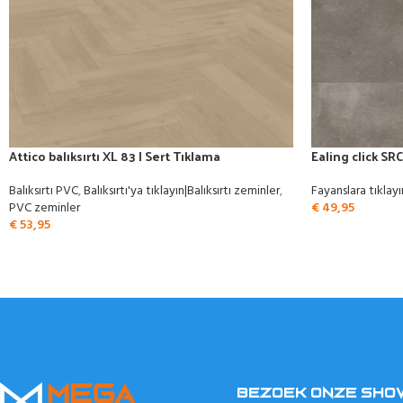
Attico balıksırtı XL 83 | Sert Tıklama
Ealing click SRC
Balıksırtı PVC
,
Balıksırtı'ya tıklayın|Balıksırtı zeminler
,
Fayanslara tıklayı
PVC zeminler
€
49,95
€
53,95
BEZOEK ONZE SH