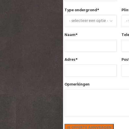
Type ondergrond
*
Pli
Naam
*
Tel
Adres
*
Pos
Opmerkingen